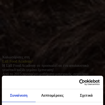
Καλωσόρισες στη
Lidl Food Academy!
Η Lidl Food Academy σε προσκαλεί σε ένα απολαυστικό
γευστικό ταξίδι γεμάτο έμπνευση!
Από το 2015 προσφέρει μαθήματα μαγειρικής, σεμινάρια
διατροφής και γευσιγνωσίας για όλους όσοι αγαπούν το καλό
φαγητό. Με φρέσκες πρώτες ύλες και έμφαση στο υγιεινό, σπιτικό
μαγείρεμα, συμβάλλει σε μια πιο ισορροπημένη και ποιοτική
καθημερινότητα.
Συναίνεση
Λεπτομέρειες
Σχετικά