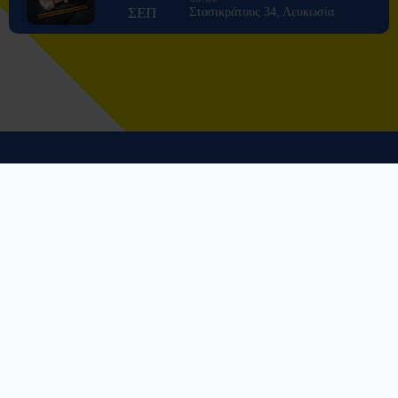
ΣΕΠ
Στασικράτους 34, Λευκωσία
Συνταγές
Επίλεξε υποκατηγορία για να βρεις τις συνταγές που
επιθυμείς να σε ταξιδέψει σε ένα ξεχωριστό ταξίδι
γεύσεων. Όλες οι συνταγές έχουν δημιουργηθεί για τα
μαθήματα της ακαδημίας μας από την ομάδα των chef
μας.