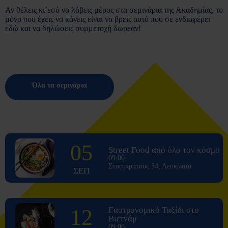
Αν θέλεις κι’εσύ να λάβεις μέρος στα σεμινάρια της Ακαδημίας, το
μόνο που έχεις να κάνεις είναι να βρεις αυτό που σε ενδιαφέρει
εδώ και να δηλώσεις συμμετοχή δωρεάν!
Όλα τα σεμινάρια
05
Street Food από όλο τον κόσμο
09:00
Στασικράτους 34, Λευκωσία
ΣΕΠ
12
Γαστρονομικό Ταξίδι στο
Βιετνάμ
09:00