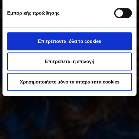
σ
υ
Εμπορικής προώθησης
γ
κ
α
τ
Επιτρέπονται όλα τα cookies
ά
θ
ε
Επιτρέπεται η επιλογή
σ
η
Χρησιμοποιήστε μόνο τα απαραίτητα cookies
ς