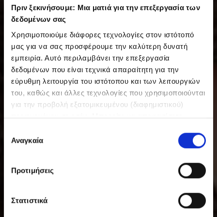
Πριν ξεκινήσουμε: Μια ματιά για την επεξεργασία των
δεδομένων σας
Χρησιμοποιούμε διάφορες τεχνολογίες στον ιστότοπό
μας για να σας προσφέρουμε την καλύτερη δυνατή
εμπειρία. Αυτό περιλαμβάνει την επεξεργασία
δεδομένων που είναι τεχνικά απαραίτητη για την
εύρυθμη λειτουργία του ιστότοπου και των λειτουργιών
του, καθώς και άλλες τεχνολογίες που χρησιμοποιούνται
για την προβολή εξατομικευμένου (διαφημιστικού)
περιεχομένου σε εσάς. Μπορείτε να αποφασίσετε
εθελοντικά ανά πάσα στιγμή για τις χρήσεις που θέλετε
Ε
να επιτρέψετε. Περισσότερες πληροφορίες,
Αναγκαία
π
συμπεριλαμβανομένου του δικαιώματος ανάκλησης ανά
ι
πάσα στιγμή, μπορείτε να βρείτε στην Πολιτική
λ
Προτιμήσεις
Προστασίας Δεδομένων μας. Μπορείτε να βρείτε τα
ο
στοιχεία εταιρείας μας εδώ.
γ
ή
Στατιστικά
σ