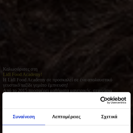
Καλωσόρισες στη
Lidl Food Academy!
Η Lidl Food Academy σε προσκαλεί σε ένα απολαυστικό
γευστικό ταξίδι γεμάτο έμπνευση!
Από το 2015 προσφέρει μαθήματα μαγειρικής, σεμινάρια
διατροφής και γευσιγνωσίας για όλους όσοι αγαπούν το καλό
φαγητό. Με φρέσκες πρώτες ύλες και έμφαση στο υγιεινό, σπιτικό
μαγείρεμα, συμβάλλει σε μια πιο ισορροπημένη και ποιοτική
καθημερινότητα.
Συναίνεση
Λεπτομέρειες
Σχετικά