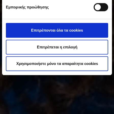
υ
Εμπορικής προώθησης
γ
κ
α
τ
Επιτρέπονται όλα τα cookies
ά
θ
ε
Επιτρέπεται η επιλογή
σ
η
Χρησιμοποιήστε μόνο τα απαραίτητα cookies
ς