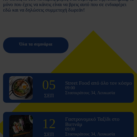
μόνο που έχεις να κάνεις είναι να βρεις αυτό που σε ενδιαφέρει
εδώ και να δηλώσεις συμμετοχή δωρεάν!
Όλα τα σεμινάρια
05
Street Food από όλο τον κόσμο
09:00
Στασικράτους 34, Λευκωσία
ΣΕΠ
12
Γαστρονομικό Ταξίδι στο
Βιετνάμ
09:00
ΣΕΠ
Στασικράτους 34, Λευκωσία