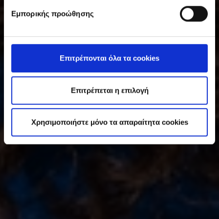
υ
Εμπορικής προώθησης
γ
κ
α
τ
Επιτρέπονται όλα τα cookies
ά
θ
ε
Επιτρέπεται η επιλογή
σ
η
Χρησιμοποιήστε μόνο τα απαραίτητα cookies
ς