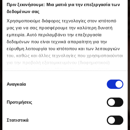
Πριν ξεκινήσουμε: Μια ματιά για την επεξεργασία των
δεδομένων σας
Χρησιμοποιούμε διάφορες τεχνολογίες στον ιστότοπό
μας για να σας προσφέρουμε την καλύτερη δυνατή
εμπειρία. Αυτό περιλαμβάνει την επεξεργασία
δεδομένων που είναι τεχνικά απαραίτητη για την
εύρυθμη λειτουργία του ιστότοπου και των λειτουργιών
του, καθώς και άλλες τεχνολογίες που χρησιμοποιούνται
για την προβολή εξατομικευμένου (διαφημιστικού)
περιεχομένου σε εσάς. Μπορείτε να αποφασίσετε
εθελοντικά ανά πάσα στιγμή για τις χρήσεις που θέλετε
Ε
να επιτρέψετε. Περισσότερες πληροφορίες,
Αναγκαία
π
συμπεριλαμβανομένου του δικαιώματος ανάκλησης ανά
ι
πάσα στιγμή, μπορείτε να βρείτε στην Πολιτική
λ
Προτιμήσεις
Προστασίας Δεδομένων μας. Μπορείτε να βρείτε τα
ο
στοιχεία εταιρείας μας εδώ.
γ
ή
Στατιστικά
σ