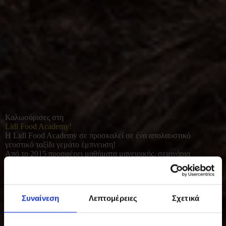
Καλωσόρισες στη
Lidl Food Academy!
Η Lidl Food Academy σε προσκαλεί σε ένα απολαυστικό
γευστικό ταξίδι γεμάτο έμπνευση!
Από το 2015 προσφέρει μαθήματα μαγειρικής, σεμινάρια
διατροφής και γευσιγνωσίας για όλους όσοι αγαπούν το καλό
φαγητό. Με φρέσκες πρώτες ύλες και έμφαση στο υγιεινό, σπιτικό
μαγείρεμα, συμβάλλει σε μια πιο ισορροπημένη και ποιοτική
καθημερινότητα.
Συναίνεση
Λεπτομέρειες
Σχετικά