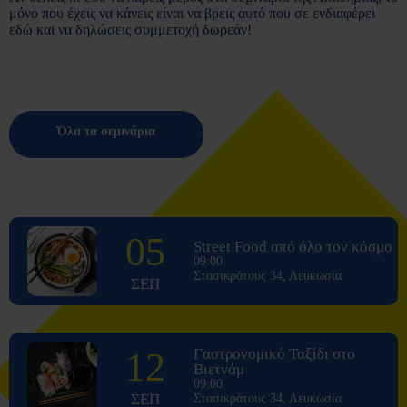
μόνο που έχεις να κάνεις είναι να βρεις αυτό που σε ενδιαφέρει
εδώ και να δηλώσεις συμμετοχή δωρεάν!
Όλα τα σεμινάρια
05
Street Food από όλο τον κόσμο
09:00
Στασικράτους 34, Λευκωσία
ΣΕΠ
12
Γαστρονομικό Ταξίδι στο
Βιετνάμ
09:00
ΣΕΠ
Στασικράτους 34, Λευκωσία