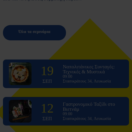
Όλα τα σεμινάρια
19
Ναπολιτάνικες Συνταγές:
Τεχνικές & Μυστικά
09:00
ΣΕΠ
Στασικράτους 34, Λευκωσία
12
Γαστρονομικό Ταξίδι στο
Βιετνάμ
09:00
ΣΕΠ
Στασικράτους 34, Λευκωσία