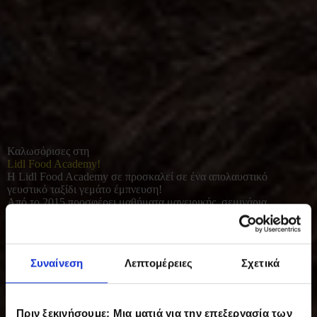
Καλωσόρισες στη
Lidl Food Academy!
Η Lidl Food Academy σε προσκαλεί σε ένα απολαυστικό
γευστικό ταξίδι γεμάτο έμπνευση!
Από το 2015 προσφέρει μαθήματα μαγειρικής, σεμινάρια
διατροφής και γευσιγνωσίας για όλους όσοι αγαπούν το καλό
φαγητό. Με φρέσκες πρώτες ύλες και έμφαση στο υγιεινό, σπιτικό
μαγείρεμα, συμβάλλει σε μια πιο ισορροπημένη και ποιοτική
καθημερινότητα.
Συναίνεση
Λεπτομέρειες
Σχετικά
Πριν ξεκινήσουμε: Μια ματιά για την επεξεργασία των