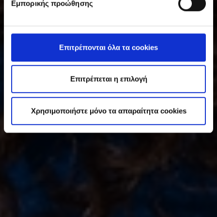
Εμπορικής προώθησης
γ
κ
α
τ
Επιτρέπονται όλα τα cookies
ά
θ
ε
Επιτρέπεται η επιλογή
σ
η
Χρησιμοποιήστε μόνο τα απαραίτητα cookies
ς