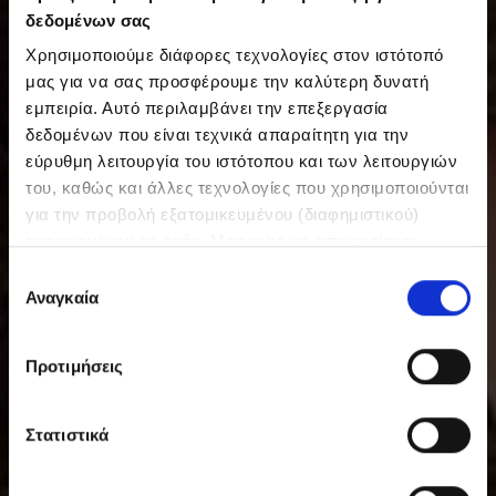
δεδομένων σας
Χρησιμοποιούμε διάφορες τεχνολογίες στον ιστότοπό
μας για να σας προσφέρουμε την καλύτερη δυνατή
εμπειρία. Αυτό περιλαμβάνει την επεξεργασία
δεδομένων που είναι τεχνικά απαραίτητη για την
εύρυθμη λειτουργία του ιστότοπου και των λειτουργιών
του, καθώς και άλλες τεχνολογίες που χρησιμοποιούνται
για την προβολή εξατομικευμένου (διαφημιστικού)
περιεχομένου σε εσάς. Μπορείτε να αποφασίσετε
εθελοντικά ανά πάσα στιγμή για τις χρήσεις που θέλετε
Ε
να επιτρέψετε. Περισσότερες πληροφορίες,
Αναγκαία
π
συμπεριλαμβανομένου του δικαιώματος ανάκλησης ανά
ι
πάσα στιγμή, μπορείτε να βρείτε στην Πολιτική
λ
Προτιμήσεις
Προστασίας Δεδομένων μας. Μπορείτε να βρείτε τα
ο
στοιχεία εταιρείας μας εδώ.
γ
ή
Στατιστικά
σ
υ