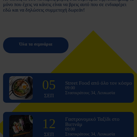
μόνο που έχεις να κάνεις είναι να βρεις αυτό που σε ενδιαφέρει
εδώ και να δηλώσεις συμμετοχή δωρεάν!
Όλα τα σεμινάρια
05
Street Food από όλο τον κόσμο
09:00
Στασικράτους 34, Λευκωσία
ΣΕΠ
12
Γαστρονομικό Ταξίδι στο
Βιετνάμ
09:00
ΣΕΠ
Στασικράτους 34, Λευκωσία