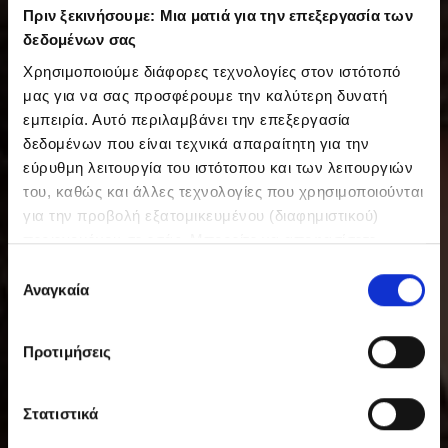
Πριν ξεκινήσουμε: Μια ματιά για την επεξεργασία των
δεδομένων σας
Χρησιμοποιούμε διάφορες τεχνολογίες στον ιστότοπό
μας για να σας προσφέρουμε την καλύτερη δυνατή
εμπειρία. Αυτό περιλαμβάνει την επεξεργασία
δεδομένων που είναι τεχνικά απαραίτητη για την
εύρυθμη λειτουργία του ιστότοπου και των λειτουργιών
του, καθώς και άλλες τεχνολογίες που χρησιμοποιούνται
για την προβολή εξατομικευμένου (διαφημιστικού)
περιεχομένου σε εσάς. Μπορείτε να αποφασίσετε
εθελοντικά ανά πάσα στιγμή για τις χρήσεις που θέλετε
Ε
να επιτρέψετε. Περισσότερες πληροφορίες,
Αναγκαία
π
συμπεριλαμβανομένου του δικαιώματος ανάκλησης ανά
ι
πάσα στιγμή, μπορείτε να βρείτε στην Πολιτική
λ
Προτιμήσεις
Προστασίας Δεδομένων μας. Μπορείτε να βρείτε τα
ο
στοιχεία εταιρείας μας εδώ.
γ
ή
Στατιστικά
σ