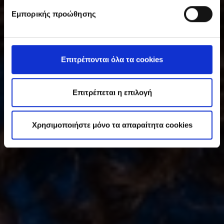
υ
Εμπορικής προώθησης
γ
κ
α
τ
Επιτρέπονται όλα τα cookies
ά
θ
ε
Επιτρέπεται η επιλογή
σ
η
Χρησιμοποιήστε μόνο τα απαραίτητα cookies
ς