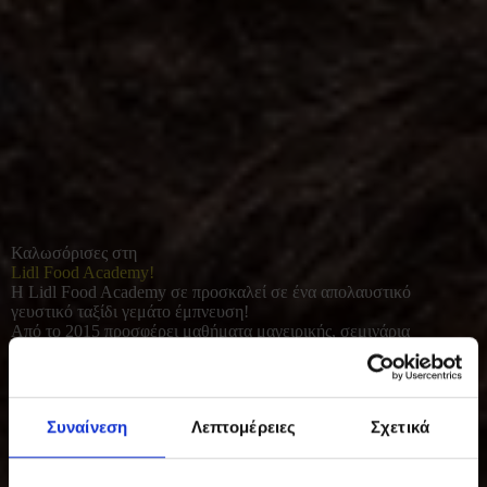
Καλωσόρισες στη
Lidl Food Academy!
Η Lidl Food Academy σε προσκαλεί σε ένα απολαυστικό
γευστικό ταξίδι γεμάτο έμπνευση!
Από το 2015 προσφέρει μαθήματα μαγειρικής, σεμινάρια
διατροφής και γευσιγνωσίας για όλους όσοι αγαπούν το καλό
φαγητό. Με φρέσκες πρώτες ύλες και έμφαση στο υγιεινό, σπιτικό
μαγείρεμα, συμβάλλει σε μια πιο ισορροπημένη και ποιοτική
καθημερινότητα.
Συναίνεση
Λεπτομέρειες
Σχετικά