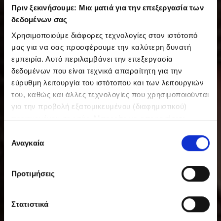
Πριν ξεκινήσουμε: Μια ματιά για την επεξεργασία των
δεδομένων σας
Χρησιμοποιούμε διάφορες τεχνολογίες στον ιστότοπό
μας για να σας προσφέρουμε την καλύτερη δυνατή
εμπειρία. Αυτό περιλαμβάνει την επεξεργασία
δεδομένων που είναι τεχνικά απαραίτητη για την
εύρυθμη λειτουργία του ιστότοπου και των λειτουργιών
του, καθώς και άλλες τεχνολογίες που χρησιμοποιούνται
για την προβολή εξατομικευμένου (διαφημιστικού)
περιεχομένου σε εσάς. Μπορείτε να αποφασίσετε
εθελοντικά ανά πάσα στιγμή για τις χρήσεις που θέλετε
Ε
να επιτρέψετε. Περισσότερες πληροφορίες,
Αναγκαία
π
συμπεριλαμβανομένου του δικαιώματος ανάκλησης ανά
ι
πάσα στιγμή, μπορείτε να βρείτε στην Πολιτική
λ
Προτιμήσεις
Προστασίας Δεδομένων μας. Μπορείτε να βρείτε τα
ο
στοιχεία εταιρείας μας εδώ.
γ
ή
Στατιστικά
σ