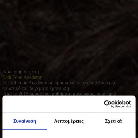
Καλωσόρισες στη
Lidl Food Academy!
Η Lidl Food Academy σε προσκαλεί σε ένα απολαυστικό
γευστικό ταξίδι γεμάτο έμπνευση!
Από το 2015 προσφέρει μαθήματα μαγειρικής, σεμινάρια
διατροφής και γευσιγνωσίας για όλους όσοι αγαπούν το καλό
φαγητό. Με φρέσκες πρώτες ύλες και έμφαση στο υγιεινό, σπιτικό
μαγείρεμα, συμβάλλει σε μια πιο ισορροπημένη και ποιοτική
καθημερινότητα.
Συναίνεση
Λεπτομέρειες
Σχετικά