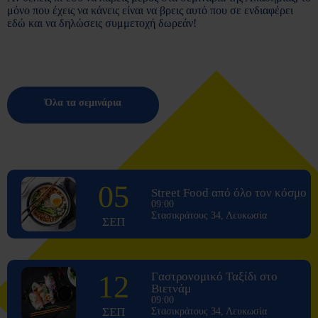
μόνο που έχεις να κάνεις είναι να βρεις αυτό που σε ενδιαφέρει
εδώ και να δηλώσεις συμμετοχή δωρεάν!
Όλα τα σεμινάρια
05
Street Food από όλο τον κόσμο
09:00
Στασικράτους 34, Λευκωσία
ΣΕΠ
12
Γαστρονομικό Ταξίδι στο
Βιετνάμ
09:00
ΣΕΠ
Στασικράτους 34, Λευκωσία