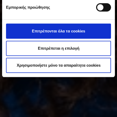
υ
Εμπορικής προώθησης
γ
κ
α
τ
Επιτρέπονται όλα τα cookies
ά
θ
ε
Επιτρέπεται η επιλογή
σ
η
Χρησιμοποιήστε μόνο τα απαραίτητα cookies
ς