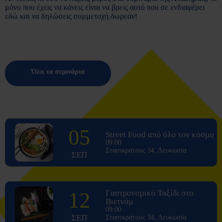
μόνο που έχεις να κάνεις είναι να βρεις αυτό που σε ενδιαφέρει
εδώ και να δηλώσεις συμμετοχή δωρεάν!
Όλα τα σεμινάρια
05
Street Food από όλο τον κόσμο
09:00
Στασικράτους 34, Λευκωσία
ΣΕΠ
12
Γαστρονομικό Ταξίδι στο
Βιετνάμ
09:00
ΣΕΠ
Στασικράτους 34, Λευκωσία