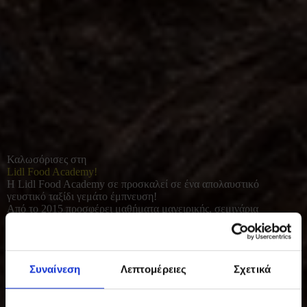
Καλωσόρισες στη
Lidl Food Academy!
Η Lidl Food Academy σε προσκαλεί σε ένα απολαυστικό
γευστικό ταξίδι γεμάτο έμπνευση!
Από το 2015 προσφέρει μαθήματα μαγειρικής, σεμινάρια
διατροφής και γευσιγνωσίας για όλους όσοι αγαπούν το καλό
φαγητό. Με φρέσκες πρώτες ύλες και έμφαση στο υγιεινό, σπιτικό
μαγείρεμα, συμβάλλει σε μια πιο ισορροπημένη και ποιοτική
καθημερινότητα.
Συναίνεση
Λεπτομέρειες
Σχετικά