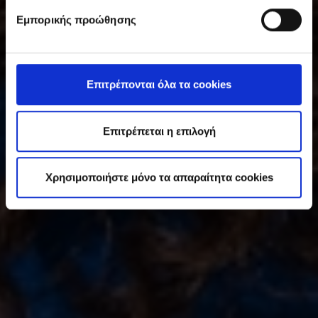
υ
Εμπορικής προώθησης
γ
κ
α
τ
Επιτρέπονται όλα τα cookies
ά
θ
ε
Επιτρέπεται η επιλογή
σ
η
Χρησιμοποιήστε μόνο τα απαραίτητα cookies
ς