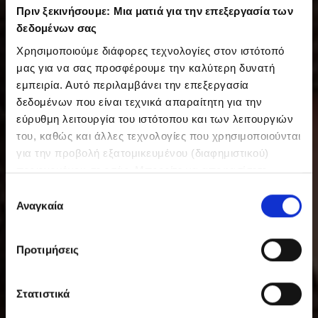
Πριν ξεκινήσουμε: Μια ματιά για την επεξεργασία των
δεδομένων σας
Χρησιμοποιούμε διάφορες τεχνολογίες στον ιστότοπό
μας για να σας προσφέρουμε την καλύτερη δυνατή
εμπειρία. Αυτό περιλαμβάνει την επεξεργασία
δεδομένων που είναι τεχνικά απαραίτητη για την
εύρυθμη λειτουργία του ιστότοπου και των λειτουργιών
του, καθώς και άλλες τεχνολογίες που χρησιμοποιούνται
για την προβολή εξατομικευμένου (διαφημιστικού)
περιεχομένου σε εσάς. Μπορείτε να αποφασίσετε
εθελοντικά ανά πάσα στιγμή για τις χρήσεις που θέλετε
Ε
να επιτρέψετε. Περισσότερες πληροφορίες,
Αναγκαία
π
συμπεριλαμβανομένου του δικαιώματος ανάκλησης ανά
ι
πάσα στιγμή, μπορείτε να βρείτε στην Πολιτική
λ
Προτιμήσεις
Προστασίας Δεδομένων μας. Μπορείτε να βρείτε τα
ο
στοιχεία εταιρείας μας εδώ.
γ
ή
Στατιστικά
σ