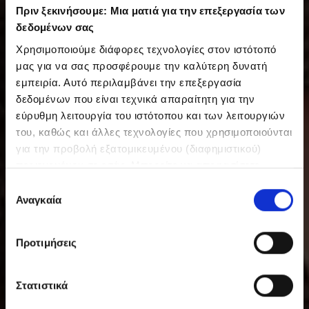
Πριν ξεκινήσουμε: Μια ματιά για την επεξεργασία των
δεδομένων σας
Χρησιμοποιούμε διάφορες τεχνολογίες στον ιστότοπό
μας για να σας προσφέρουμε την καλύτερη δυνατή
εμπειρία. Αυτό περιλαμβάνει την επεξεργασία
δεδομένων που είναι τεχνικά απαραίτητη για την
εύρυθμη λειτουργία του ιστότοπου και των λειτουργιών
του, καθώς και άλλες τεχνολογίες που χρησιμοποιούνται
για την προβολή εξατομικευμένου (διαφημιστικού)
περιεχομένου σε εσάς. Μπορείτε να αποφασίσετε
εθελοντικά ανά πάσα στιγμή για τις χρήσεις που θέλετε
Ε
να επιτρέψετε. Περισσότερες πληροφορίες,
Αναγκαία
π
συμπεριλαμβανομένου του δικαιώματος ανάκλησης ανά
ι
πάσα στιγμή, μπορείτε να βρείτε στην Πολιτική
λ
Προτιμήσεις
Προστασίας Δεδομένων μας. Μπορείτε να βρείτε τα
ο
στοιχεία εταιρείας μας εδώ.
γ
ή
Στατιστικά
σ