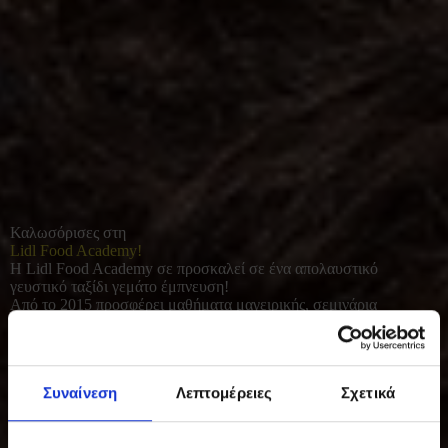
Καλωσόρισες στη
Lidl Food Academy!
Η Lidl Food Academy σε προσκαλεί σε ένα απολαυστικό
γευστικό ταξίδι γεμάτο έμπνευση!
Από το 2015 προσφέρει μαθήματα μαγειρικής, σεμινάρια
διατροφής και γευσιγνωσίας για όλους όσοι αγαπούν το καλό
φαγητό. Με φρέσκες πρώτες ύλες και έμφαση στο υγιεινό, σπιτικό
μαγείρεμα, συμβάλλει σε μια πιο ισορροπημένη και ποιοτική
καθημερινότητα.
Συναίνεση
Λεπτομέρειες
Σχετικά