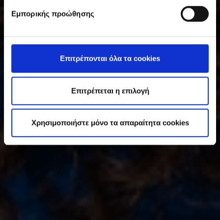
υ
Εμπορικής προώθησης
γ
κ
α
τ
Επιτρέπονται όλα τα cookies
ά
θ
ε
Επιτρέπεται η επιλογή
σ
η
Χρησιμοποιήστε μόνο τα απαραίτητα cookies
ς