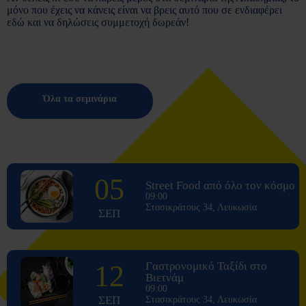
μόνο που έχεις να κάνεις είναι να βρεις αυτό που σε ενδιαφέρει
εδώ και να δηλώσεις συμμετοχή δωρεάν!
Όλα τα σεμινάρια
05
Street Food από όλο τον κόσμο
09:00
Στασικράτους 34, Λευκωσία
ΣΕΠ
12
Γαστρονομικό Ταξίδι στο
Βιετνάμ
09:00
ΣΕΠ
Στασικράτους 34, Λευκωσία