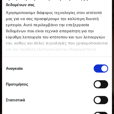
δεδομένων σας
Χρησιμοποιούμε διάφορες τεχνολογίες στον ιστότοπό
μας για να σας προσφέρουμε την καλύτερη δυνατή
εμπειρία. Αυτό περιλαμβάνει την επεξεργασία
δεδομένων που είναι τεχνικά απαραίτητη για την
εύρυθμη λειτουργία του ιστότοπου και των λειτουργιών
του, καθώς και άλλες τεχνολογίες που χρησιμοποιούνται
για την προβολή εξατομικευμένου (διαφημιστικού)
περιεχομένου σε εσάς. Μπορείτε να αποφασίσετε
εθελοντικά ανά πάσα στιγμή για τις χρήσεις που θέλετε
Ε
να επιτρέψετε. Περισσότερες πληροφορίες,
Αναγκαία
π
συμπεριλαμβανομένου του δικαιώματος ανάκλησης ανά
ι
πάσα στιγμή, μπορείτε να βρείτε στην Πολιτική
λ
Προτιμήσεις
Προστασίας Δεδομένων μας. Μπορείτε να βρείτε τα
ο
στοιχεία εταιρείας μας εδώ.
γ
ή
Στατιστικά
σ
υ