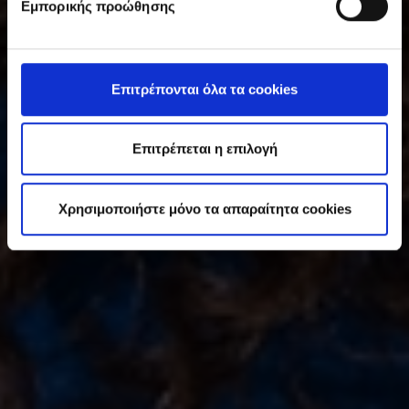
Εμπορικής προώθησης
γ
κ
α
τ
Επιτρέπονται όλα τα cookies
ά
θ
ε
Επιτρέπεται η επιλογή
σ
η
Χρησιμοποιήστε μόνο τα απαραίτητα cookies
ς