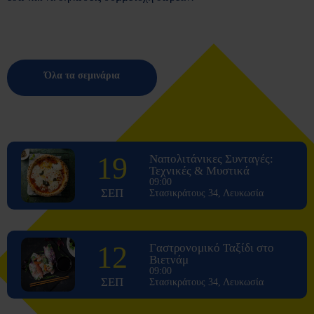
Όλα τα σεμινάρια
19
Ναπολιτάνικες Συνταγές:
Τεχνικές & Μυστικά
09:00
ΣΕΠ
Στασικράτους 34, Λευκωσία
12
Γαστρονομικό Ταξίδι στο
Βιετνάμ
09:00
ΣΕΠ
Στασικράτους 34, Λευκωσία