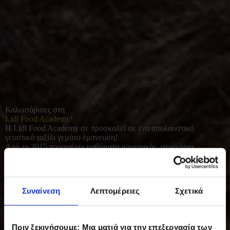
Καλωσόρισες στη
Lidl Food Academy!
Η Lidl Food Academy σε προσκαλεί σε ένα απολαυστικό
γευστικό ταξίδι γεμάτο έμπνευση!
Από το 2015 προσφέρει μαθήματα μαγειρικής, σεμινάρια
διατροφής και γευσιγνωσίας για όλους όσοι αγαπούν το καλό
φαγητό. Με φρέσκες πρώτες ύλες και έμφαση στο υγιεινό, σπιτικό
μαγείρεμα, συμβάλλει σε μια πιο ισορροπημένη και ποιοτική
καθημερινότητα.
Συναίνεση
Λεπτομέρειες
Σχετικά
Πριν ξεκινήσουμε: Μια ματιά για την επεξεργασία των