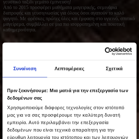
γευστικό ταξίδι γεμάτο έμπνευση!
Από το 2015 προσφέρει μαθήματα μαγειρικής, σεμινάρια
διατροφής και γευσιγνωσίας για όλους όσοι αγαπούν το καλό
φαγητό. Με φρέσκες πρώτες ύλες και έμφαση στο υγιεινό, σπιτικό
μαγείρεμα, συμβάλλει σε μια πιο ισορροπημένη και ποιοτική
καθημερινότητα.
Συναίνεση
Λεπτομέρειες
Σχετικά
Πριν ξεκινήσουμε: Μια ματιά για την επεξεργασία των
δεδομένων σας
Χρησιμοποιούμε διάφορες τεχνολογίες στον ιστότοπό
μας για να σας προσφέρουμε την καλύτερη δυνατή
εμπειρία. Αυτό περιλαμβάνει την επεξεργασία
δεδομένων που είναι τεχνικά απαραίτητη για την
εύρυθμη λειτουργία του ιστότοπου και των λειτουργιών