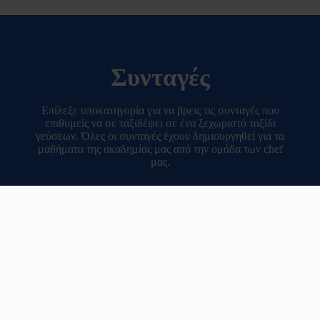
Συνταγές
Επίλεξε υποκατηγορία για να βρεις τις συνταγές που
επιθυμείς να σε ταξιδέψει σε ένα ξεχωριστό ταξίδι
γεύσεων. Όλες οι συνταγές έχουν δημιουργηθεί για τα
μαθήματα της ακαδημίας μας από την ομάδα των chef
μας.