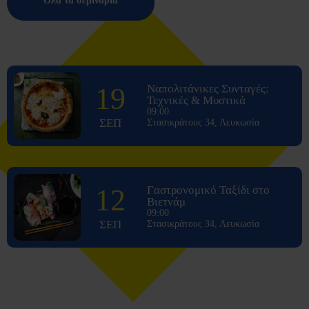
Όλα τα σεμινάρια
19
Ναπολιτάνικες Συνταγές:
Τεχνικές & Μυστικά
09:00
ΣΕΠ
Στασικράτους 34, Λευκωσία
12
Γαστρονομικό Ταξίδι στο
Βιετνάμ
09:00
ΣΕΠ
Στασικράτους 34, Λευκωσία