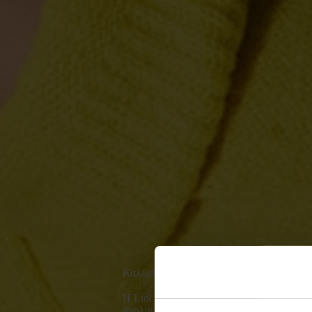
Καλωσόρισες στη
Lidl Food Academy!
Η Lidl Food Academy σε προσκαλεί σε έ
απολαυστικό γευστικό ταξίδι γεμάτο έμπν