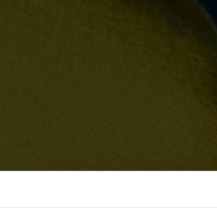
να
ευση!