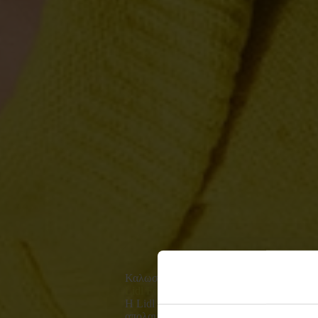
Καλωσόρισες στη
Lidl Food Academy!
Η Lidl Food Academy σε προσκαλεί σε έ
απολαυστικό γευστικό ταξίδι γεμάτο έμπν