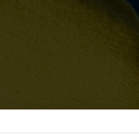
να
ευση!