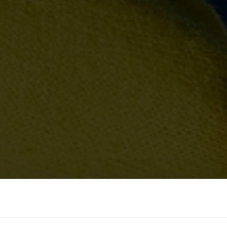
να
ευση!