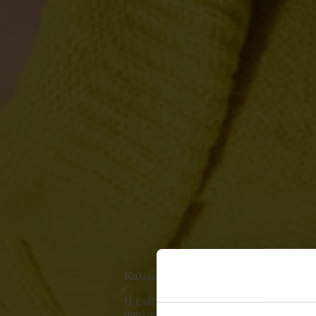
Καλωσόρισες στη
Lidl Food Academy!
Η Lidl Food Academy σε προσκαλεί σε έ
απολαυστικό γευστικό ταξίδι γεμάτο έμπν