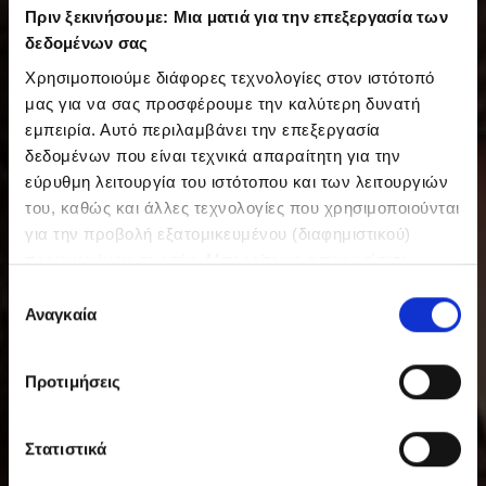
Πριν ξεκινήσουμε: Μια ματιά για την επεξεργασία των
δεδομένων σας
Χρησιμοποιούμε διάφορες τεχνολογίες στον ιστότοπό
μας για να σας προσφέρουμε την καλύτερη δυνατή
εμπειρία. Αυτό περιλαμβάνει την επεξεργασία
δεδομένων που είναι τεχνικά απαραίτητη για την
εύρυθμη λειτουργία του ιστότοπου και των λειτουργιών
του, καθώς και άλλες τεχνολογίες που χρησιμοποιούνται
για την προβολή εξατομικευμένου (διαφημιστικού)
περιεχομένου σε εσάς. Μπορείτε να αποφασίσετε
εθελοντικά ανά πάσα στιγμή για τις χρήσεις που θέλετε
Ε
να επιτρέψετε. Περισσότερες πληροφορίες,
Αναγκαία
π
συμπεριλαμβανομένου του δικαιώματος ανάκλησης ανά
ι
πάσα στιγμή, μπορείτε να βρείτε στην Πολιτική
λ
Προτιμήσεις
Προστασίας Δεδομένων μας. Μπορείτε να βρείτε τα
ο
στοιχεία εταιρείας μας εδώ.
γ
ή
Στατιστικά
σ