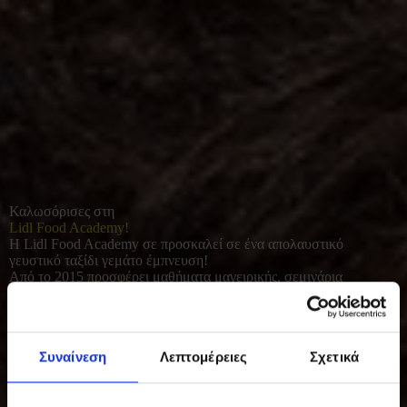
Καλωσόρισες στη
Lidl Food Academy!
Η Lidl Food Academy σε προσκαλεί σε ένα απολαυστικό
γευστικό ταξίδι γεμάτο έμπνευση!
Από το 2015 προσφέρει μαθήματα μαγειρικής, σεμινάρια
διατροφής και γευσιγνωσίας για όλους όσοι αγαπούν το καλό
φαγητό. Με φρέσκες πρώτες ύλες και έμφαση στο υγιεινό, σπιτικό
μαγείρεμα, συμβάλλει σε μια πιο ισορροπημένη και ποιοτική
καθημερινότητα.
Συναίνεση
Λεπτομέρειες
Σχετικά