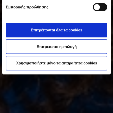
υ
Εμπορικής προώθησης
γ
κ
α
τ
Επιτρέπονται όλα τα cookies
ά
θ
ε
Επιτρέπεται η επιλογή
σ
η
Χρησιμοποιήστε μόνο τα απαραίτητα cookies
ς