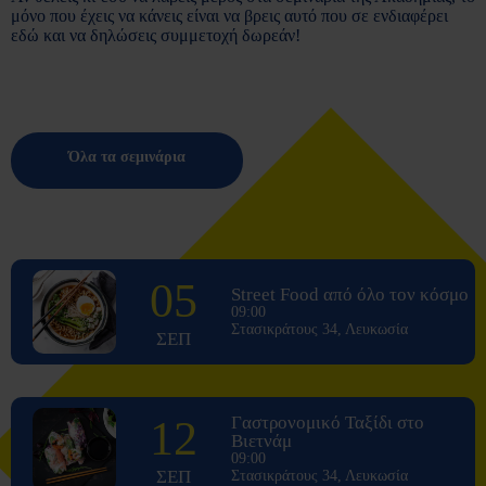
μόνο που έχεις να κάνεις είναι να βρεις αυτό που σε ενδιαφέρει
εδώ και να δηλώσεις συμμετοχή δωρεάν!
Όλα τα σεμινάρια
05
Street Food από όλο τον κόσμο
09:00
Στασικράτους 34, Λευκωσία
ΣΕΠ
12
Γαστρονομικό Ταξίδι στο
Βιετνάμ
09:00
ΣΕΠ
Στασικράτους 34, Λευκωσία