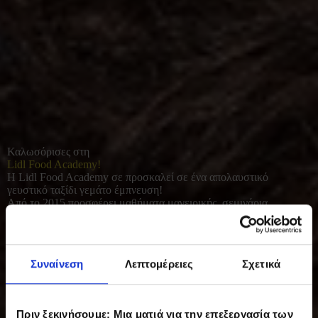
Καλωσόρισες στη
Lidl Food Academy!
Η Lidl Food Academy σε προσκαλεί σε ένα απολαυστικό
γευστικό ταξίδι γεμάτο έμπνευση!
Από το 2015 προσφέρει μαθήματα μαγειρικής, σεμινάρια
διατροφής και γευσιγνωσίας για όλους όσοι αγαπούν το καλό
φαγητό. Με φρέσκες πρώτες ύλες και έμφαση στο υγιεινό, σπιτικό
μαγείρεμα, συμβάλλει σε μια πιο ισορροπημένη και ποιοτική
καθημερινότητα.
Συναίνεση
Λεπτομέρειες
Σχετικά
Πριν ξεκινήσουμε: Μια ματιά για την επεξεργασία των