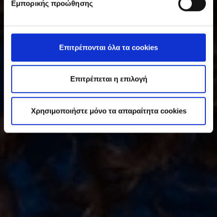
Εμπορικής προώθησης
γ
κ
α
τ
Επιτρέπονται όλα τα cookies
ά
θ
ε
Επιτρέπεται η επιλογή
σ
η
Χρησιμοποιήστε μόνο τα απαραίτητα cookies
ς