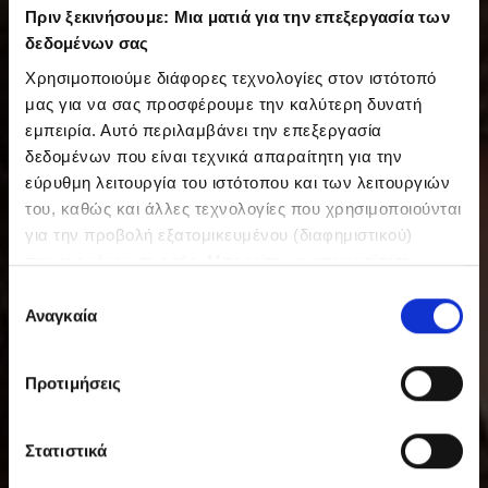
Πριν ξεκινήσουμε: Μια ματιά για την επεξεργασία των
δεδομένων σας
Χρησιμοποιούμε διάφορες τεχνολογίες στον ιστότοπό
μας για να σας προσφέρουμε την καλύτερη δυνατή
εμπειρία. Αυτό περιλαμβάνει την επεξεργασία
δεδομένων που είναι τεχνικά απαραίτητη για την
εύρυθμη λειτουργία του ιστότοπου και των λειτουργιών
του, καθώς και άλλες τεχνολογίες που χρησιμοποιούνται
για την προβολή εξατομικευμένου (διαφημιστικού)
περιεχομένου σε εσάς. Μπορείτε να αποφασίσετε
εθελοντικά ανά πάσα στιγμή για τις χρήσεις που θέλετε
Ε
να επιτρέψετε. Περισσότερες πληροφορίες,
Αναγκαία
π
συμπεριλαμβανομένου του δικαιώματος ανάκλησης ανά
ι
πάσα στιγμή, μπορείτε να βρείτε στην Πολιτική
λ
Προτιμήσεις
Προστασίας Δεδομένων μας. Μπορείτε να βρείτε τα
ο
στοιχεία εταιρείας μας εδώ.
γ
ή
Στατιστικά
σ