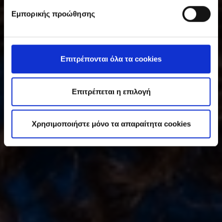
υ
Εμπορικής προώθησης
γ
κ
α
τ
Επιτρέπονται όλα τα cookies
ά
θ
ε
Επιτρέπεται η επιλογή
σ
η
Χρησιμοποιήστε μόνο τα απαραίτητα cookies
ς