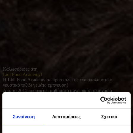
Καλωσόρισες στη
Lidl Food Academy!
Η Lidl Food Academy σε προσκαλεί σε ένα απολαυστικό
γευστικό ταξίδι γεμάτο έμπνευση!
Από το 2015 προσφέρει μαθήματα μαγειρικής, σεμινάρια
διατροφής και γευσιγνωσίας για όλους όσοι αγαπούν το καλό
φαγητό. Με φρέσκες πρώτες ύλες και έμφαση στο υγιεινό, σπιτικό
μαγείρεμα, συμβάλλει σε μια πιο ισορροπημένη και ποιοτική
καθημερινότητα.
Συναίνεση
Λεπτομέρειες
Σχετικά