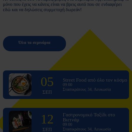
μόνο που έχεις να κάνεις είναι να βρεις αυτό που σε ενδιαφέρει
εδώ και να δηλώσεις συμμετοχή δωρεάν!
Όλα τα σεμινάρια
05
Street Food από όλο τον κόσμο
09:00
Στασικράτους 34, Λευκωσία
ΣΕΠ
12
Γαστρονομικό Ταξίδι στο
Βιετνάμ
09:00
ΣΕΠ
Στασικράτους 34, Λευκωσία