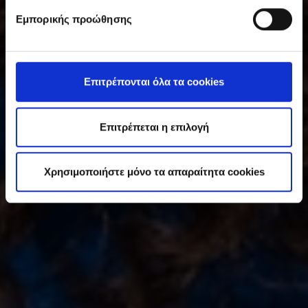
υ
Εμπορικής προώθησης
γ
κ
α
τ
Επιτρέπονται όλα τα cookies
ά
θ
ε
Επιτρέπεται η επιλογή
σ
η
Χρησιμοποιήστε μόνο τα απαραίτητα cookies
ς