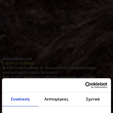
Καλωσόρισες στη
Lidl Food Academy!
Η Lidl Food Academy σε προσκαλεί σε ένα απολαυστικό
γευστικό ταξίδι γεμάτο έμπνευση!
Από το 2015 προσφέρει μαθήματα μαγειρικής, σεμινάρια
διατροφής και γευσιγνωσίας για όλους όσοι αγαπούν το καλό
φαγητό. Με φρέσκες πρώτες ύλες και έμφαση στο υγιεινό, σπιτικό
μαγείρεμα, συμβάλλει σε μια πιο ισορροπημένη και ποιοτική
καθημερινότητα.
Συναίνεση
Λεπτομέρειες
Σχετικά