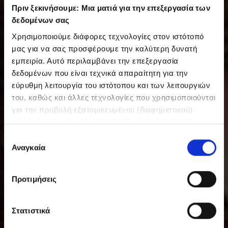
Πριν ξεκινήσουμε: Μια ματιά για την επεξεργασία των
δεδομένων σας
Χρησιμοποιούμε διάφορες τεχνολογίες στον ιστότοπό
μας για να σας προσφέρουμε την καλύτερη δυνατή
εμπειρία. Αυτό περιλαμβάνει την επεξεργασία
δεδομένων που είναι τεχνικά απαραίτητη για την
εύρυθμη λειτουργία του ιστότοπου και των λειτουργιών
του, καθώς και άλλες τεχνολογίες που χρησιμοποιούνται
για την προβολή εξατομικευμένου (διαφημιστικού)
περιεχομένου σε εσάς. Μπορείτε να αποφασίσετε
εθελοντικά ανά πάσα στιγμή για τις χρήσεις που θέλετε
Ε
να επιτρέψετε. Περισσότερες πληροφορίες,
Αναγκαία
π
συμπεριλαμβανομένου του δικαιώματος ανάκλησης ανά
ι
πάσα στιγμή, μπορείτε να βρείτε στην Πολιτική
λ
Προτιμήσεις
Προστασίας Δεδομένων μας. Μπορείτε να βρείτε τα
ο
στοιχεία εταιρείας μας εδώ.
γ
ή
Στατιστικά
σ