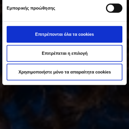
υ
Εμπορικής προώθησης
γ
κ
α
τ
Επιτρέπονται όλα τα cookies
ά
θ
ε
Επιτρέπεται η επιλογή
σ
η
Χρησιμοποιήστε μόνο τα απαραίτητα cookies
ς