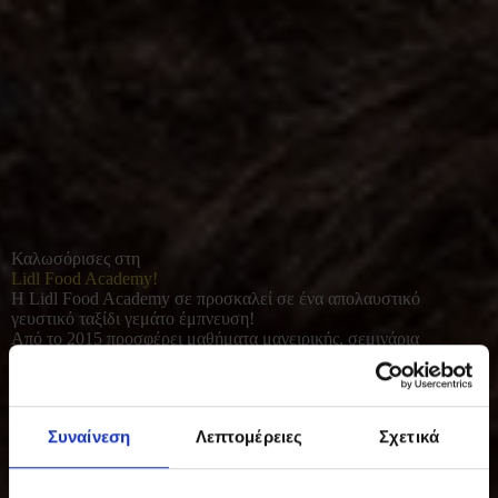
Καλωσόρισες στη
Lidl Food Academy!
Η Lidl Food Academy σε προσκαλεί σε ένα απολαυστικό
γευστικό ταξίδι γεμάτο έμπνευση!
Από το 2015 προσφέρει μαθήματα μαγειρικής, σεμινάρια
διατροφής και γευσιγνωσίας για όλους όσοι αγαπούν το καλό
φαγητό. Με φρέσκες πρώτες ύλες και έμφαση στο υγιεινό, σπιτικό
μαγείρεμα, συμβάλλει σε μια πιο ισορροπημένη και ποιοτική
καθημερινότητα.
Συναίνεση
Λεπτομέρειες
Σχετικά