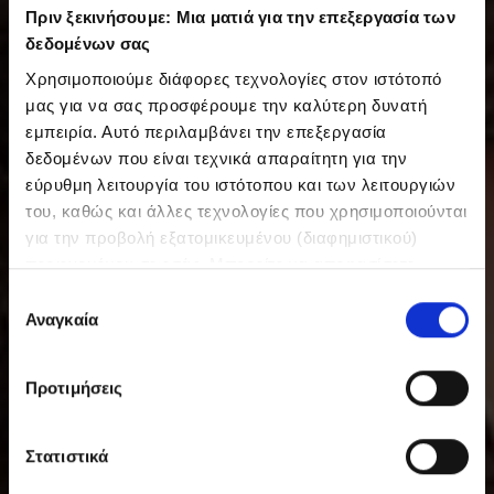
Πριν ξεκινήσουμε: Μια ματιά για την επεξεργασία των
δεδομένων σας
Χρησιμοποιούμε διάφορες τεχνολογίες στον ιστότοπό
μας για να σας προσφέρουμε την καλύτερη δυνατή
εμπειρία. Αυτό περιλαμβάνει την επεξεργασία
δεδομένων που είναι τεχνικά απαραίτητη για την
εύρυθμη λειτουργία του ιστότοπου και των λειτουργιών
του, καθώς και άλλες τεχνολογίες που χρησιμοποιούνται
για την προβολή εξατομικευμένου (διαφημιστικού)
περιεχομένου σε εσάς. Μπορείτε να αποφασίσετε
εθελοντικά ανά πάσα στιγμή για τις χρήσεις που θέλετε
Ε
να επιτρέψετε. Περισσότερες πληροφορίες,
Αναγκαία
π
συμπεριλαμβανομένου του δικαιώματος ανάκλησης ανά
ι
πάσα στιγμή, μπορείτε να βρείτε στην Πολιτική
λ
Προτιμήσεις
Προστασίας Δεδομένων μας. Μπορείτε να βρείτε τα
ο
στοιχεία εταιρείας μας εδώ.
γ
ή
Στατιστικά
σ