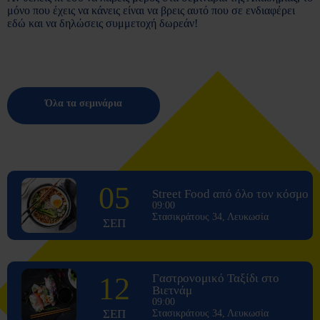
μόνο που έχεις να κάνεις είναι να βρεις αυτό που σε ενδιαφέρει
εδώ και να δηλώσεις συμμετοχή δωρεάν!
Όλα τα σεμινάρια
05
Street Food από όλο τον κόσμο
09:00
Στασικράτους 34, Λευκωσία
ΣΕΠ
12
Γαστρονομικό Ταξίδι στο
Βιετνάμ
09:00
ΣΕΠ
Στασικράτους 34, Λευκωσία