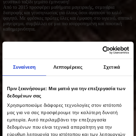
γευστικό ταξίδι γεμάτο έμπνευση!
Από το 2015 προσφέρει μαθήματα μαγειρικής, σεμινάρια
διατροφής και γευσιγνωσίας για όλους όσοι αγαπούν το καλό
φαγητό. Με φρέσκες πρώτες ύλες και έμφαση στο υγιεινό, σπιτικό
μαγείρεμα, συμβάλλει σε μια πιο ισορροπημένη και ποιοτική
καθημερινότητα.
Συναίνεση
Λεπτομέρειες
Σχετικά
Πριν ξεκινήσουμε: Μια ματιά για την επεξεργασία των
δεδομένων σας
Χρησιμοποιούμε διάφορες τεχνολογίες στον ιστότοπό
μας για να σας προσφέρουμε την καλύτερη δυνατή
εμπειρία. Αυτό περιλαμβάνει την επεξεργασία
δεδομένων που είναι τεχνικά απαραίτητη για την
εύρυθμη λειτουργία του ιστότοπου και των λειτουργιών