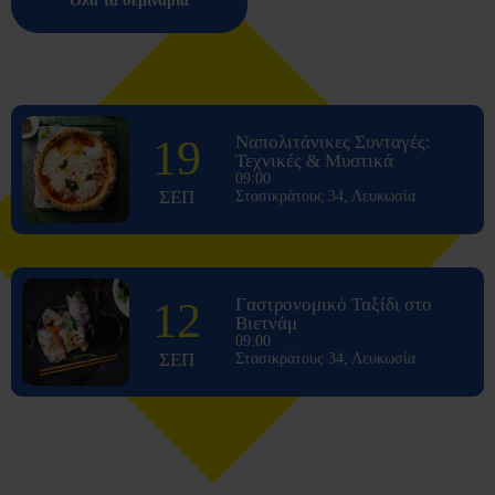
Όλα τα σεμινάρια
19
Ναπολιτάνικες Συνταγές:
Τεχνικές & Μυστικά
09:00
ΣΕΠ
Στασικράτους 34, Λευκωσία
12
Γαστρονομικό Ταξίδι στο
Βιετνάμ
09:00
ΣΕΠ
Στασικράτους 34, Λευκωσία