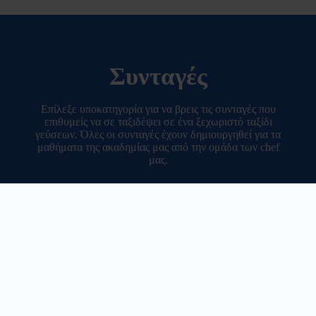
Συνταγές
Επίλεξε υποκατηγορία για να βρεις τις συνταγές που
επιθυμείς να σε ταξιδέψει σε ένα ξεχωριστό ταξίδι
γεύσεων. Όλες οι συνταγές έχουν δημιουργηθεί για τα
μαθήματα της ακαδημίας μας από την ομάδα των chef
μας.