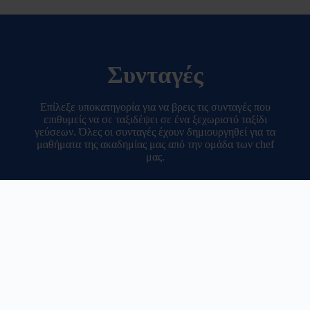
Συνταγές
Επίλεξε υποκατηγορία για να βρεις τις συνταγές που
επιθυμείς να σε ταξιδέψει σε ένα ξεχωριστό ταξίδι
γεύσεων. Όλες οι συνταγές έχουν δημιουργηθεί για τα
μαθήματα της ακαδημίας μας από την ομάδα των chef
μας.