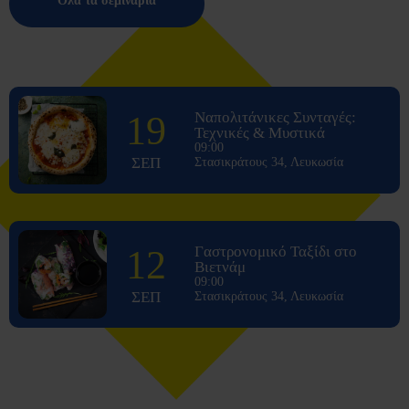
Όλα τα σεμινάρια
19
Ναπολιτάνικες Συνταγές:
Τεχνικές & Μυστικά
09:00
ΣΕΠ
Στασικράτους 34, Λευκωσία
12
Γαστρονομικό Ταξίδι στο
Βιετνάμ
09:00
ΣΕΠ
Στασικράτους 34, Λευκωσία