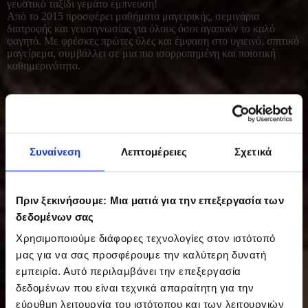
γευστικό ταξίδι γεμάτο έμπνευση!
Από το 2015 προσφέρει μαθήματα μαγειρικής, σεμινάρια
διατροφής και γευσιγνωσίας για όλους όσοι αγαπούν το καλό
φαγητό. Με φρέσκες πρώτες ύλες και έμφαση στο υγιεινό, σπιτικό
μαγείρεμα, συμβάλλει σε μια πιο ισορροπημένη και ποιοτική
καθημερινότητα.
Συναίνεση
Λεπτομέρειες
Σχετικά
Πριν ξεκινήσουμε: Μια ματιά για την επεξεργασία των
δεδομένων σας
Χρησιμοποιούμε διάφορες τεχνολογίες στον ιστότοπό
μας για να σας προσφέρουμε την καλύτερη δυνατή
εμπειρία. Αυτό περιλαμβάνει την επεξεργασία
δεδομένων που είναι τεχνικά απαραίτητη για την
εύρυθμη λειτουργία του ιστότοπου και των λειτουργιών