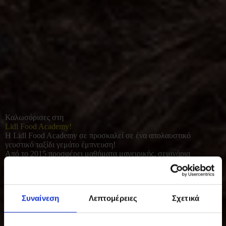
Καλωσόρισες στη
Lidl Food Academy!
Η Lidl Food Academy σε προσκαλεί σε ένα απολαυστικό
γευστικό ταξίδι γεμάτο έμπνευση!
Από το 2015 προσφέρει μαθήματα μαγειρικής, σεμινάρια
διατροφής και γευσιγνωσίας για όλους όσοι αγαπούν το καλό
φαγητό. Με φρέσκες πρώτες ύλες και έμφαση στο υγιεινό, σπιτικό
μαγείρεμα, συμβάλλει σε μια πιο ισορροπημένη και ποιοτική
καθημερινότητα.
Συναίνεση
Λεπτομέρειες
Σχετικά