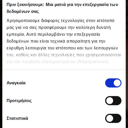
Πριν ξεκινήσουμε: Μια ματιά για την επεξεργασία των
δεδομένων σας
Χρησιμοποιούμε διάφορες τεχνολογίες στον ιστότοπό
μας για να σας προσφέρουμε την καλύτερη δυνατή
εμπειρία. Αυτό περιλαμβάνει την επεξεργασία
δεδομένων που είναι τεχνικά απαραίτητη για την
εύρυθμη λειτουργία του ιστότοπου και των λειτουργιών
του, καθώς και άλλες τεχνολογίες που χρησιμοποιούνται
για την προβολή εξατομικευμένου (διαφημιστικού)
περιεχομένου σε εσάς. Μπορείτε να αποφασίσετε
εθελοντικά ανά πάσα στιγμή για τις χρήσεις που θέλετε
Ε
να επιτρέψετε. Περισσότερες πληροφορίες,
Αναγκαία
π
συμπεριλαμβανομένου του δικαιώματος ανάκλησης ανά
ι
πάσα στιγμή, μπορείτε να βρείτε στην Πολιτική
λ
Προτιμήσεις
Προστασίας Δεδομένων μας. Μπορείτε να βρείτε τα
ο
στοιχεία εταιρείας μας εδώ.
γ
ή
Στατιστικά
σ