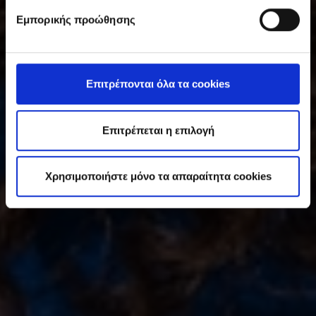
υ
Εμπορικής προώθησης
γ
κ
α
τ
Επιτρέπονται όλα τα cookies
ά
θ
ε
Επιτρέπεται η επιλογή
σ
η
Χρησιμοποιήστε μόνο τα απαραίτητα cookies
ς