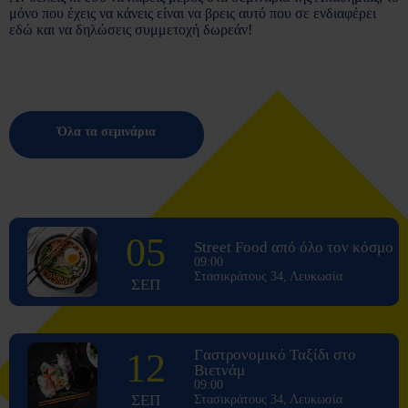
μόνο που έχεις να κάνεις είναι να βρεις αυτό που σε ενδιαφέρει
εδώ και να δηλώσεις συμμετοχή δωρεάν!
Όλα τα σεμινάρια
05
Street Food από όλο τον κόσμο
09:00
Στασικράτους 34, Λευκωσία
ΣΕΠ
12
Γαστρονομικό Ταξίδι στο
Βιετνάμ
09:00
ΣΕΠ
Στασικράτους 34, Λευκωσία