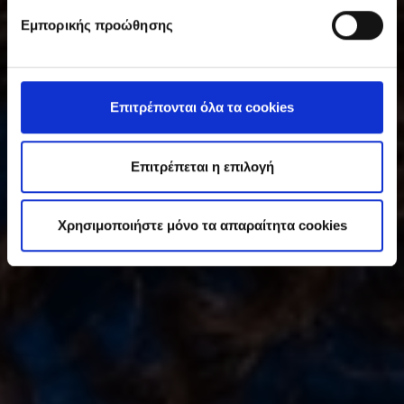
υ
Εμπορικής προώθησης
γ
κ
α
τ
Επιτρέπονται όλα τα cookies
ά
θ
ε
Επιτρέπεται η επιλογή
σ
η
Χρησιμοποιήστε μόνο τα απαραίτητα cookies
ς