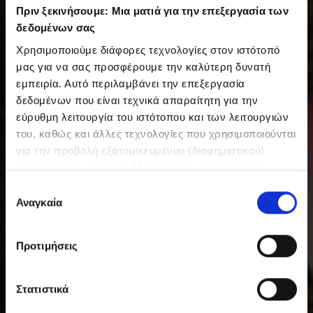
Πριν ξεκινήσουμε: Μια ματιά για την επεξεργασία των
δεδομένων σας
Χρησιμοποιούμε διάφορες τεχνολογίες στον ιστότοπό
μας για να σας προσφέρουμε την καλύτερη δυνατή
εμπειρία. Αυτό περιλαμβάνει την επεξεργασία
δεδομένων που είναι τεχνικά απαραίτητη για την
εύρυθμη λειτουργία του ιστότοπου και των λειτουργιών
του, καθώς και άλλες τεχνολογίες που χρησιμοποιούνται
για την προβολή εξατομικευμένου (διαφημιστικού)
περιεχομένου σε εσάς. Μπορείτε να αποφασίσετε
εθελοντικά ανά πάσα στιγμή για τις χρήσεις που θέλετε
Ε
να επιτρέψετε. Περισσότερες πληροφορίες,
Αναγκαία
π
συμπεριλαμβανομένου του δικαιώματος ανάκλησης ανά
ι
πάσα στιγμή, μπορείτε να βρείτε στην Πολιτική
λ
Προτιμήσεις
Προστασίας Δεδομένων μας. Μπορείτε να βρείτε τα
ο
στοιχεία εταιρείας μας εδώ.
γ
ή
Στατιστικά
σ