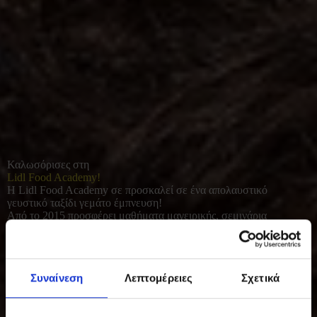
Καλωσόρισες στη
Lidl Food Academy!
Η Lidl Food Academy σε προσκαλεί σε ένα απολαυστικό
γευστικό ταξίδι γεμάτο έμπνευση!
Από το 2015 προσφέρει μαθήματα μαγειρικής, σεμινάρια
διατροφής και γευσιγνωσίας για όλους όσοι αγαπούν το καλό
φαγητό. Με φρέσκες πρώτες ύλες και έμφαση στο υγιεινό, σπιτικό
μαγείρεμα, συμβάλλει σε μια πιο ισορροπημένη και ποιοτική
καθημερινότητα.
Συναίνεση
Λεπτομέρειες
Σχετικά