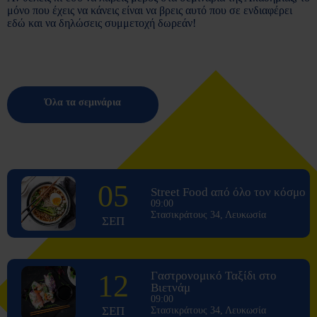
μόνο που έχεις να κάνεις είναι να βρεις αυτό που σε ενδιαφέρει
εδώ και να δηλώσεις συμμετοχή δωρεάν!
Όλα τα σεμινάρια
05
Street Food από όλο τον κόσμο
09:00
Στασικράτους 34, Λευκωσία
ΣΕΠ
12
Γαστρονομικό Ταξίδι στο
Βιετνάμ
09:00
ΣΕΠ
Στασικράτους 34, Λευκωσία