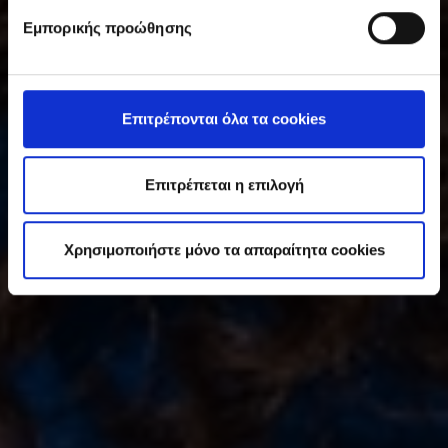
υ
Εμπορικής προώθησης
γ
κ
α
τ
Επιτρέπονται όλα τα cookies
ά
θ
ε
Επιτρέπεται η επιλογή
σ
η
Χρησιμοποιήστε μόνο τα απαραίτητα cookies
ς