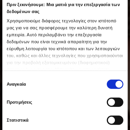
Πριν ξεκινήσουμε: Μια ματιά για την επεξεργασία των
δεδομένων σας
Χρησιμοποιούμε διάφορες τεχνολογίες στον ιστότοπό
μας για να σας προσφέρουμε την καλύτερη δυνατή
εμπειρία. Αυτό περιλαμβάνει την επεξεργασία
δεδομένων που είναι τεχνικά απαραίτητη για την
εύρυθμη λειτουργία του ιστότοπου και των λειτουργιών
του, καθώς και άλλες τεχνολογίες που χρησιμοποιούνται
για την προβολή εξατομικευμένου (διαφημιστικού)
περιεχομένου σε εσάς. Μπορείτε να αποφασίσετε
εθελοντικά ανά πάσα στιγμή για τις χρήσεις που θέλετε
Ε
να επιτρέψετε. Περισσότερες πληροφορίες,
Αναγκαία
π
συμπεριλαμβανομένου του δικαιώματος ανάκλησης ανά
ι
πάσα στιγμή, μπορείτε να βρείτε στην Πολιτική
λ
Προτιμήσεις
Προστασίας Δεδομένων μας. Μπορείτε να βρείτε τα
ο
στοιχεία εταιρείας μας εδώ.
γ
ή
Στατιστικά
σ