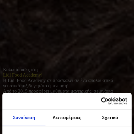
Καλωσόρισες στη
Lidl Food Academy!
Η Lidl Food Academy σε προσκαλεί σε ένα απολαυστικό
γευστικό ταξίδι γεμάτο έμπνευση!
Από το 2015 προσφέρει μαθήματα μαγειρικής, σεμινάρια
διατροφής και γευσιγνωσίας για όλους όσοι αγαπούν το καλό
φαγητό. Με φρέσκες πρώτες ύλες και έμφαση στο υγιεινό, σπιτικό
μαγείρεμα, συμβάλλει σε μια πιο ισορροπημένη και ποιοτική
καθημερινότητα.
Συναίνεση
Λεπτομέρειες
Σχετικά