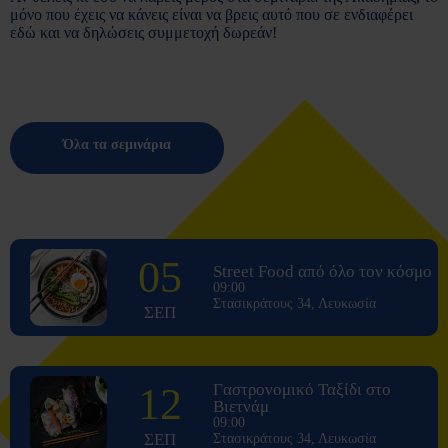
μόνο που έχεις να κάνεις είναι να βρεις αυτό που σε ενδιαφέρει
εδώ και να δηλώσεις συμμετοχή δωρεάν!
Όλα τα σεμινάρια
05
Street Food από όλο τον κόσμο
09:00
Στασικράτους 34, Λευκωσία
ΣΕΠ
12
Γαστρονομικό Ταξίδι στο
Βιετνάμ
09:00
ΣΕΠ
Στασικράτους 34, Λευκωσία