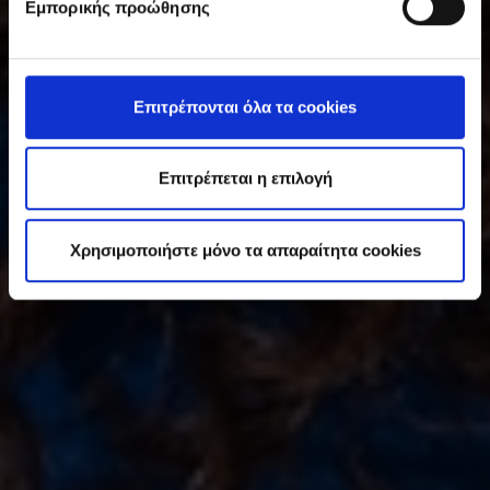
Εμπορικής προώθησης
γ
κ
α
τ
Επιτρέπονται όλα τα cookies
ά
θ
ε
Επιτρέπεται η επιλογή
σ
η
Χρησιμοποιήστε μόνο τα απαραίτητα cookies
ς