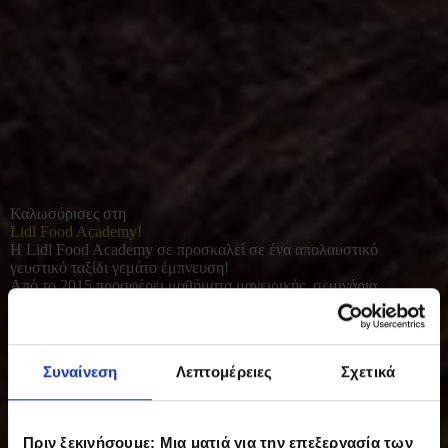
Καλωσόρισες στη
Lidl Food Academy!
Η Lidl Food Academy σε προσκαλεί σε ένα απολαυστικό
γευστικό ταξίδι γεμάτο έμπνευση!
Από το 2015 προσφέρει μαθήματα μαγειρικής, σεμινάρια
διατροφής και γευσιγνωσίας για όλους όσοι αγαπούν το καλό
φαγητό. Με φρέσκες πρώτες ύλες και έμφαση στο υγιεινό, σπιτικό
μαγείρεμα, συμβάλλει σε μια πιο ισορροπημένη και ποιοτική
καθημερινότητα.
Συναίνεση
Λεπτομέρειες
Σχετικά
Πριν ξεκινήσουμε: Μια ματιά για την επεξεργασία των