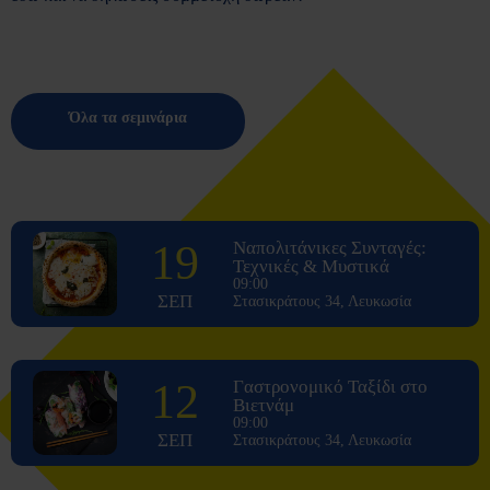
Όλα τα σεμινάρια
19
Ναπολιτάνικες Συνταγές:
Τεχνικές & Μυστικά
09:00
ΣΕΠ
Στασικράτους 34, Λευκωσία
12
Γαστρονομικό Ταξίδι στο
Βιετνάμ
09:00
ΣΕΠ
Στασικράτους 34, Λευκωσία