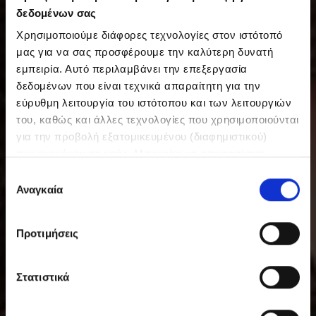
δεδομένων σας
Χρησιμοποιούμε διάφορες τεχνολογίες στον ιστότοπό
μας για να σας προσφέρουμε την καλύτερη δυνατή
εμπειρία. Αυτό περιλαμβάνει την επεξεργασία
δεδομένων που είναι τεχνικά απαραίτητη για την
εύρυθμη λειτουργία του ιστότοπου και των λειτουργιών
του, καθώς και άλλες τεχνολογίες που χρησιμοποιούνται
για την προβολή εξατομικευμένου (διαφημιστικού)
περιεχομένου σε εσάς. Μπορείτε να αποφασίσετε
εθελοντικά ανά πάσα στιγμή για τις χρήσεις που θέλετε
Ε
να επιτρέψετε. Περισσότερες πληροφορίες,
Αναγκαία
π
συμπεριλαμβανομένου του δικαιώματος ανάκλησης ανά
ι
πάσα στιγμή, μπορείτε να βρείτε στην Πολιτική
λ
Προτιμήσεις
Προστασίας Δεδομένων μας. Μπορείτε να βρείτε τα
ο
στοιχεία εταιρείας μας εδώ.
γ
ή
Στατιστικά
σ
υ