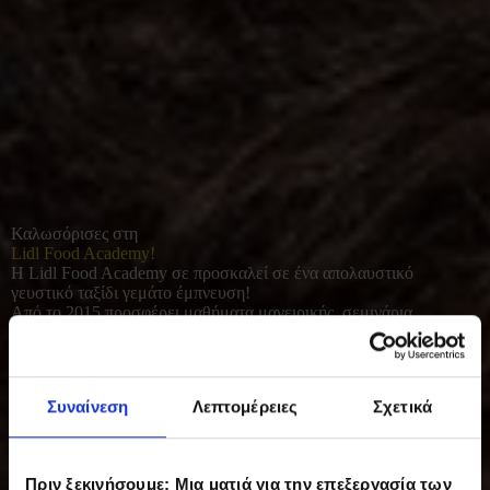
Καλωσόρισες στη
Lidl Food Academy!
Η Lidl Food Academy σε προσκαλεί σε ένα απολαυστικό
γευστικό ταξίδι γεμάτο έμπνευση!
Από το 2015 προσφέρει μαθήματα μαγειρικής, σεμινάρια
διατροφής και γευσιγνωσίας για όλους όσοι αγαπούν το καλό
φαγητό. Με φρέσκες πρώτες ύλες και έμφαση στο υγιεινό, σπιτικό
μαγείρεμα, συμβάλλει σε μια πιο ισορροπημένη και ποιοτική
καθημερινότητα.
Συναίνεση
Λεπτομέρειες
Σχετικά
Πριν ξεκινήσουμε: Μια ματιά για την επεξεργασία των