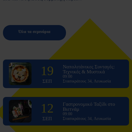
Όλα τα σεμινάρια
19
Ναπολιτάνικες Συνταγές:
Τεχνικές & Μυστικά
09:00
ΣΕΠ
Στασικράτους 34, Λευκωσία
12
Γαστρονομικό Ταξίδι στο
Βιετνάμ
09:00
ΣΕΠ
Στασικράτους 34, Λευκωσία