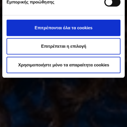
Εμπορικής προώθησης
γ
κ
α
τ
Επιτρέπονται όλα τα cookies
ά
θ
ε
Επιτρέπεται η επιλογή
σ
η
Χρησιμοποιήστε μόνο τα απαραίτητα cookies
ς