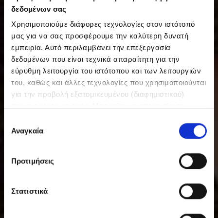
δεδομένων σας
Χρησιμοποιούμε διάφορες τεχνολογίες στον ιστότοπό
μας για να σας προσφέρουμε την καλύτερη δυνατή
εμπειρία. Αυτό περιλαμβάνει την επεξεργασία
δεδομένων που είναι τεχνικά απαραίτητη για την
εύρυθμη λειτουργία του ιστότοπου και των λειτουργιών
του, καθώς και άλλες τεχνολογίες που χρησιμοποιούνται
για την προβολή εξατομικευμένου (διαφημιστικού)
περιεχομένου σε εσάς. Μπορείτε να αποφασίσετε
εθελοντικά ανά πάσα στιγμή για τις χρήσεις που θέλετε
Ε
να επιτρέψετε. Περισσότερες πληροφορίες,
Αναγκαία
π
συμπεριλαμβανομένου του δικαιώματος ανάκλησης ανά
ι
πάσα στιγμή, μπορείτε να βρείτε στην Πολιτική
λ
Προτιμήσεις
Προστασίας Δεδομένων μας. Μπορείτε να βρείτε τα
ο
στοιχεία εταιρείας μας εδώ.
γ
ή
Στατιστικά
σ
υ