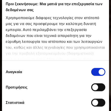
Πριν ξεκινήσουμε: Μια ματιά για την επεξεργασία των
δεδομένων σας
Χρησιμοποιούμε διάφορες τεχνολογίες στον ιστότοπό
μας για να σας προσφέρουμε την καλύτερη δυνατή
εμπειρία. Αυτό περιλαμβάνει την επεξεργασία
δεδομένων που είναι τεχνικά απαραίτητη για την
εύρυθμη λειτουργία του ιστότοπου και των λειτουργιών
του, καθώς και άλλες τεχνολογίες που χρησιμοποιούνται
για την προβολή εξατομικευμένου (διαφημιστικού)
περιεχομένου σε εσάς. Μπορείτε να αποφασίσετε
εθελοντικά ανά πάσα στιγμή για τις χρήσεις που θέλετε
Ε
να επιτρέψετε. Περισσότερες πληροφορίες,
Αναγκαία
π
συμπεριλαμβανομένου του δικαιώματος ανάκλησης ανά
ι
πάσα στιγμή, μπορείτε να βρείτε στην Πολιτική
λ
Προτιμήσεις
Προστασίας Δεδομένων μας. Μπορείτε να βρείτε τα
ο
στοιχεία εταιρείας μας εδώ.
γ
ή
Στατιστικά
σ