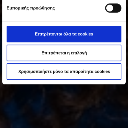
υ
Εμπορικής προώθησης
γ
κ
α
τ
Επιτρέπονται όλα τα cookies
ά
θ
ε
Επιτρέπεται η επιλογή
σ
η
Χρησιμοποιήστε μόνο τα απαραίτητα cookies
ς