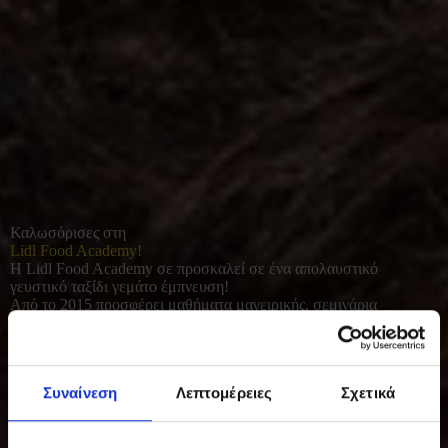
Καλωσόρισες στη
Lidl Food Academy!
Η Lidl Food Academy σε προσκαλεί σε ένα απολαυστικό
γευστικό ταξίδι γεμάτο έμπνευση!
Από το 2015 προσφέρει μαθήματα μαγειρικής, σεμινάρια
διατροφής και γευσιγνωσίας για όλους όσοι αγαπούν το καλό
φαγητό. Με φρέσκες πρώτες ύλες και έμφαση στο υγιεινό, σπιτικό
μαγείρεμα, συμβάλλει σε μια πιο ισορροπημένη και ποιοτική
καθημερινότητα.
Συναίνεση
Λεπτομέρειες
Σχετικά