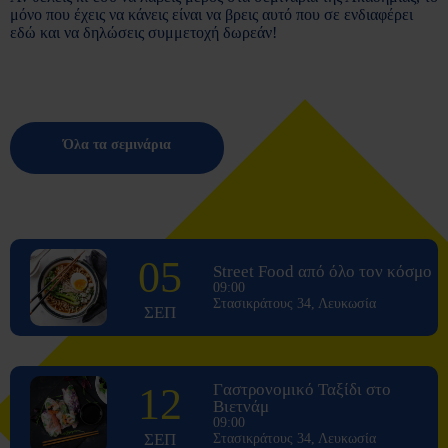
μόνο που έχεις να κάνεις είναι να βρεις αυτό που σε ενδιαφέρει
εδώ και να δηλώσεις συμμετοχή δωρεάν!
Όλα τα σεμινάρια
05
Street Food από όλο τον κόσμο
09:00
Στασικράτους 34, Λευκωσία
ΣΕΠ
12
Γαστρονομικό Ταξίδι στο
Βιετνάμ
09:00
ΣΕΠ
Στασικράτους 34, Λευκωσία