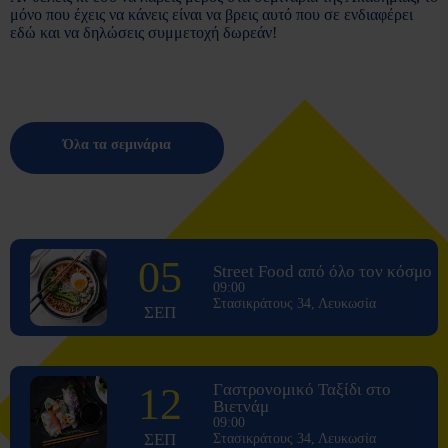
μόνο που έχεις να κάνεις είναι να βρεις αυτό που σε ενδιαφέρει
εδώ και να δηλώσεις συμμετοχή δωρεάν!
Όλα τα σεμινάρια
05
Street Food από όλο τον κόσμο
09:00
Στασικράτους 34, Λευκωσία
ΣΕΠ
12
Γαστρονομικό Ταξίδι στο
Βιετνάμ
09:00
ΣΕΠ
Στασικράτους 34, Λευκωσία