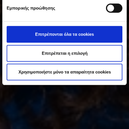
υ
Εμπορικής προώθησης
γ
κ
α
τ
Επιτρέπονται όλα τα cookies
ά
θ
ε
Επιτρέπεται η επιλογή
σ
η
Χρησιμοποιήστε μόνο τα απαραίτητα cookies
ς