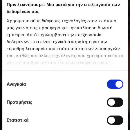
Πριν ξεκινήσουμε: Μια ματιά για την επεξεργασία των
δεδομένων σας
Χρησιμοποιούμε διάφορες τεχνολογίες στον ιστότοπό
μας για να σας προσφέρουμε την καλύτερη δυνατή
εμπειρία. Αυτό περιλαμβάνει την επεξεργασία
δεδομένων που είναι τεχνικά απαραίτητη για την
εύρυθμη λειτουργία του ιστότοπου και των λειτουργιών
του, καθώς και άλλες τεχνολογίες που χρησιμοποιούνται
για την προβολή εξατομικευμένου (διαφημιστικού)
περιεχομένου σε εσάς. Μπορείτε να αποφασίσετε
εθελοντικά ανά πάσα στιγμή για τις χρήσεις που θέλετε
Ε
να επιτρέψετε. Περισσότερες πληροφορίες,
Αναγκαία
π
συμπεριλαμβανομένου του δικαιώματος ανάκλησης ανά
ι
πάσα στιγμή, μπορείτε να βρείτε στην Πολιτική
λ
Προτιμήσεις
Προστασίας Δεδομένων μας. Μπορείτε να βρείτε τα
ο
στοιχεία εταιρείας μας εδώ.
γ
ή
Στατιστικά
σ