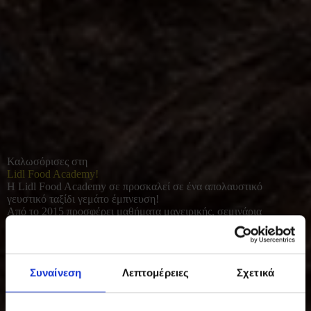
Καλωσόρισες στη
Lidl Food Academy!
Η Lidl Food Academy σε προσκαλεί σε ένα απολαυστικό
γευστικό ταξίδι γεμάτο έμπνευση!
Από το 2015 προσφέρει μαθήματα μαγειρικής, σεμινάρια
διατροφής και γευσιγνωσίας για όλους όσοι αγαπούν το καλό
φαγητό. Με φρέσκες πρώτες ύλες και έμφαση στο υγιεινό, σπιτικό
μαγείρεμα, συμβάλλει σε μια πιο ισορροπημένη και ποιοτική
καθημερινότητα.
Συναίνεση
Λεπτομέρειες
Σχετικά