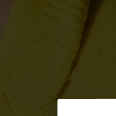
Καλωσόρισες στη
Lidl Food Academy!