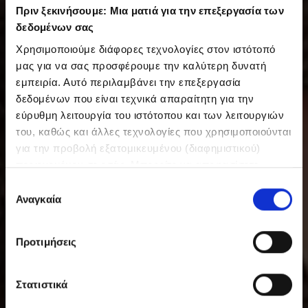
Πριν ξεκινήσουμε: Μια ματιά για την επεξεργασία των
δεδομένων σας
Χρησιμοποιούμε διάφορες τεχνολογίες στον ιστότοπό
μας για να σας προσφέρουμε την καλύτερη δυνατή
εμπειρία. Αυτό περιλαμβάνει την επεξεργασία
δεδομένων που είναι τεχνικά απαραίτητη για την
εύρυθμη λειτουργία του ιστότοπου και των λειτουργιών
του, καθώς και άλλες τεχνολογίες που χρησιμοποιούνται
για την προβολή εξατομικευμένου (διαφημιστικού)
περιεχομένου σε εσάς. Μπορείτε να αποφασίσετε
εθελοντικά ανά πάσα στιγμή για τις χρήσεις που θέλετε
Ε
να επιτρέψετε. Περισσότερες πληροφορίες,
Αναγκαία
π
συμπεριλαμβανομένου του δικαιώματος ανάκλησης ανά
ι
πάσα στιγμή, μπορείτε να βρείτε στην Πολιτική
λ
Προτιμήσεις
Προστασίας Δεδομένων μας. Μπορείτε να βρείτε τα
ο
στοιχεία εταιρείας μας εδώ.
γ
ή
Στατιστικά
σ