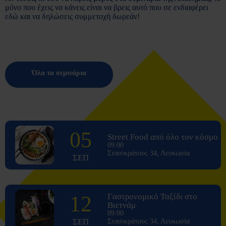
μόνο που έχεις να κάνεις είναι να βρεις αυτό που σε ενδιαφέρει
εδώ και να δηλώσεις συμμετοχή δωρεάν!
Όλα τα σεμινάρια
05
Street Food από όλο τον κόσμο
09:00
Στασικράτους 34, Λευκωσία
ΣΕΠ
12
Γαστρονομικό Ταξίδι στο
Βιετνάμ
09:00
ΣΕΠ
Στασικράτους 34, Λευκωσία