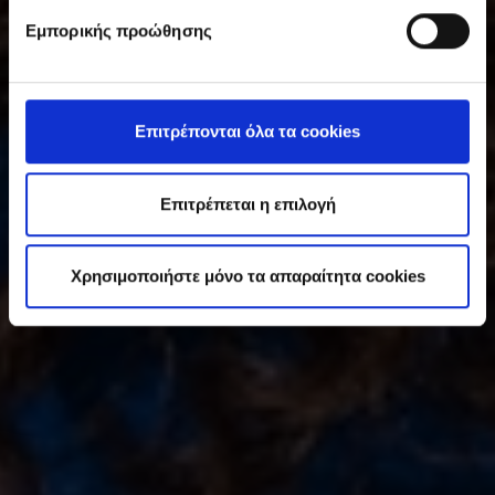
υ
Εμπορικής προώθησης
γ
κ
α
τ
Επιτρέπονται όλα τα cookies
ά
θ
ε
Επιτρέπεται η επιλογή
σ
η
Χρησιμοποιήστε μόνο τα απαραίτητα cookies
ς