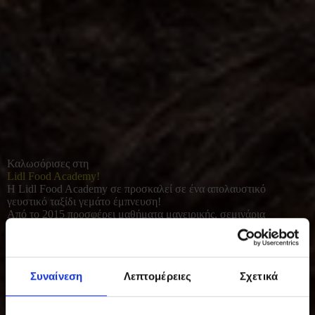
Καλωσόρισες στη
Lidl Food Academy!
Η Lidl Food Academy σε προσκαλεί σε ένα απολαυστικό
γευστικό ταξίδι γεμάτο έμπνευση!
Από το 2015 προσφέρει μαθήματα μαγειρικής, σεμινάρια
διατροφής και γευσιγνωσίας για όλους όσοι αγαπούν το καλό
φαγητό. Με φρέσκες πρώτες ύλες και έμφαση στο υγιεινό, σπιτικό
μαγείρεμα, συμβάλλει σε μια πιο ισορροπημένη και ποιοτική
καθημερινότητα.
Συναίνεση
Λεπτομέρειες
Σχετικά