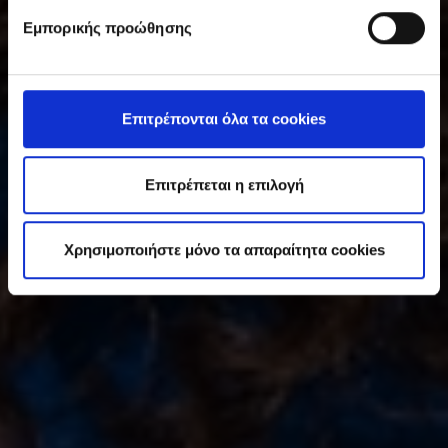
υ
Εμπορικής προώθησης
γ
κ
α
τ
Επιτρέπονται όλα τα cookies
ά
θ
ε
Επιτρέπεται η επιλογή
σ
η
Χρησιμοποιήστε μόνο τα απαραίτητα cookies
ς