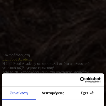
Καλωσόρισες στη
Lidl Food Academy!
Η Lidl Food Academy σε προσκαλεί σε ένα απολαυστικό
γευστικό ταξίδι γεμάτο έμπνευση!
Από το 2015 προσφέρει μαθήματα μαγειρικής, σεμινάρια
διατροφής και γευσιγνωσίας για όλους όσοι αγαπούν το καλό
φαγητό. Με φρέσκες πρώτες ύλες και έμφαση στο υγιεινό, σπιτικό
μαγείρεμα, συμβάλλει σε μια πιο ισορροπημένη και ποιοτική
καθημερινότητα.
Συναίνεση
Λεπτομέρειες
Σχετικά