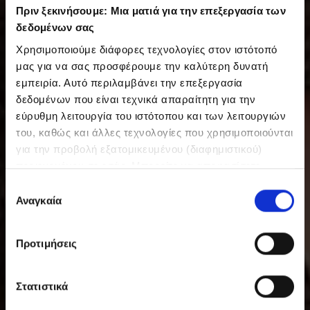
Πριν ξεκινήσουμε: Μια ματιά για την επεξεργασία των
δεδομένων σας
Χρησιμοποιούμε διάφορες τεχνολογίες στον ιστότοπό
μας για να σας προσφέρουμε την καλύτερη δυνατή
εμπειρία. Αυτό περιλαμβάνει την επεξεργασία
δεδομένων που είναι τεχνικά απαραίτητη για την
εύρυθμη λειτουργία του ιστότοπου και των λειτουργιών
του, καθώς και άλλες τεχνολογίες που χρησιμοποιούνται
για την προβολή εξατομικευμένου (διαφημιστικού)
περιεχομένου σε εσάς. Μπορείτε να αποφασίσετε
εθελοντικά ανά πάσα στιγμή για τις χρήσεις που θέλετε
Ε
να επιτρέψετε. Περισσότερες πληροφορίες,
Αναγκαία
π
συμπεριλαμβανομένου του δικαιώματος ανάκλησης ανά
ι
πάσα στιγμή, μπορείτε να βρείτε στην Πολιτική
λ
Προτιμήσεις
Προστασίας Δεδομένων μας. Μπορείτε να βρείτε τα
ο
στοιχεία εταιρείας μας εδώ.
γ
ή
Στατιστικά
σ