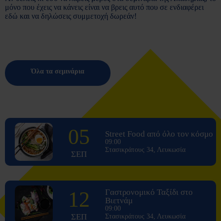
μόνο που έχεις να κάνεις είναι να βρεις αυτό που σε ενδιαφέρει
εδώ και να δηλώσεις συμμετοχή δωρεάν!
Όλα τα σεμινάρια
05
Street Food από όλο τον κόσμο
09:00
Στασικράτους 34, Λευκωσία
ΣΕΠ
12
Γαστρονομικό Ταξίδι στο
Βιετνάμ
09:00
ΣΕΠ
Στασικράτους 34, Λευκωσία