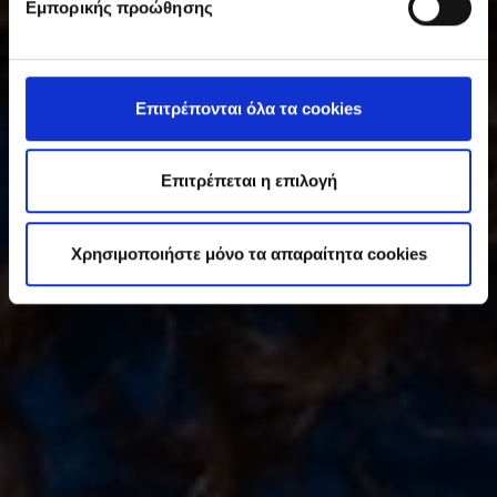
Εμπορικής προώθησης
γ
κ
α
τ
Επιτρέπονται όλα τα cookies
ά
θ
ε
Επιτρέπεται η επιλογή
σ
η
Χρησιμοποιήστε μόνο τα απαραίτητα cookies
ς