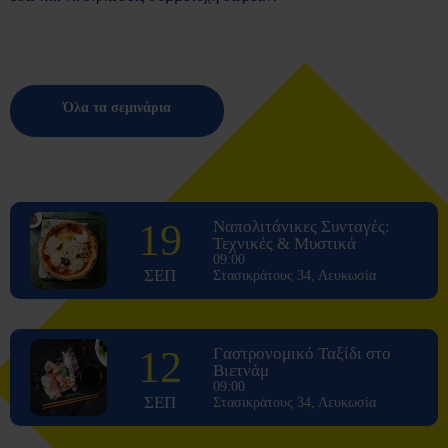
Όλα τα σεμινάρια
19
Ναπολιτάνικες Συνταγές:
Τεχνικές & Μυστικά
09:00
ΣΕΠ
Στασικράτους 34, Λευκωσία
12
Γαστρονομικό Ταξίδι στο
Βιετνάμ
09:00
ΣΕΠ
Στασικράτους 34, Λευκωσία