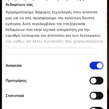
δεδομένων σας
Χρησιμοποιούμε διάφορες τεχνολογίες στον ιστότοπό
μας για να σας προσφέρουμε την καλύτερη δυνατή
εμπειρία. Αυτό περιλαμβάνει την επεξεργασία
δεδομένων που είναι τεχνικά απαραίτητη για την
εύρυθμη λειτουργία του ιστότοπου και των λειτουργιών
του, καθώς και άλλες τεχνολογίες που χρησιμοποιούνται
για την προβολή εξατομικευμένου (διαφημιστικού)
περιεχομένου σε εσάς. Μπορείτε να αποφασίσετε
εθελοντικά ανά πάσα στιγμή για τις χρήσεις που θέλετε
Ε
να επιτρέψετε. Περισσότερες πληροφορίες,
Αναγκαία
π
συμπεριλαμβανομένου του δικαιώματος ανάκλησης ανά
ι
πάσα στιγμή, μπορείτε να βρείτε στην Πολιτική
λ
Προτιμήσεις
Προστασίας Δεδομένων μας. Μπορείτε να βρείτε τα
ο
στοιχεία εταιρείας μας εδώ.
γ
ή
Στατιστικά
σ
υ