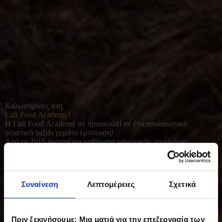
Καλωσόρισες στη
Lidl Food Academy!
Η Lidl Food Academy σε προσκαλεί σε ένα απολαυστικό
γευστικό ταξίδι γεμάτο έμπνευση!
Από το 2015 προσφέρει μαθήματα μαγειρικής, σεμινάρια
διατροφής και γευσιγνωσίας για όλους όσοι αγαπούν το καλό
φαγητό. Με φρέσκες πρώτες ύλες και έμφαση στο υγιεινό, σπιτικό
μαγείρεμα, συμβάλλει σε μια πιο ισορροπημένη και ποιοτική
καθημερινότητα.
Συναίνεση
Λεπτομέρειες
Σχετικά
Πριν ξεκινήσουμε: Μια ματιά για την επεξεργασία των