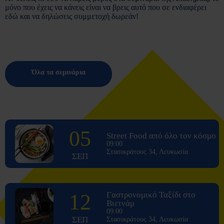
μόνο που έχεις να κάνεις είναι να βρεις αυτό που σε ενδιαφέρει
εδώ και να δηλώσεις συμμετοχή δωρεάν!
Όλα τα σεμινάρια
05
Street Food από όλο τον κόσμο
09:00
Στασικράτους 34, Λευκωσία
ΣΕΠ
12
Γαστρονομικό Ταξίδι στο
Βιετνάμ
09:00
ΣΕΠ
Στασικράτους 34, Λευκωσία