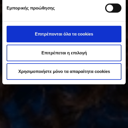
υ
Εμπορικής προώθησης
γ
κ
α
τ
Επιτρέπονται όλα τα cookies
ά
θ
ε
Επιτρέπεται η επιλογή
σ
η
Χρησιμοποιήστε μόνο τα απαραίτητα cookies
ς