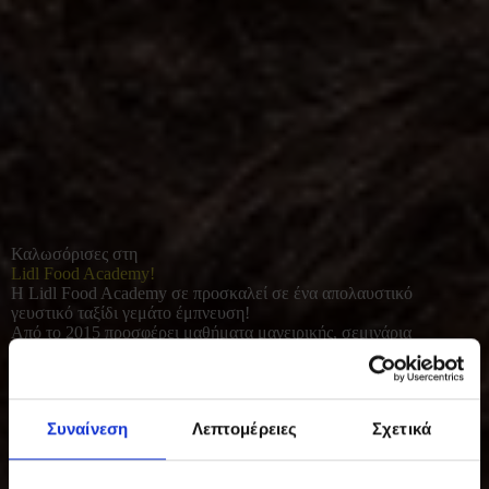
Καλωσόρισες στη
Lidl Food Academy!
Η Lidl Food Academy σε προσκαλεί σε ένα απολαυστικό
γευστικό ταξίδι γεμάτο έμπνευση!
Από το 2015 προσφέρει μαθήματα μαγειρικής, σεμινάρια
διατροφής και γευσιγνωσίας για όλους όσοι αγαπούν το καλό
φαγητό. Με φρέσκες πρώτες ύλες και έμφαση στο υγιεινό, σπιτικό
μαγείρεμα, συμβάλλει σε μια πιο ισορροπημένη και ποιοτική
καθημερινότητα.
Συναίνεση
Λεπτομέρειες
Σχετικά