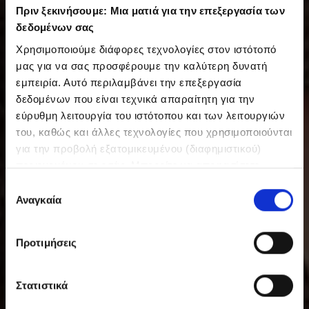
Πριν ξεκινήσουμε: Μια ματιά για την επεξεργασία των
δεδομένων σας
Χρησιμοποιούμε διάφορες τεχνολογίες στον ιστότοπό
μας για να σας προσφέρουμε την καλύτερη δυνατή
εμπειρία. Αυτό περιλαμβάνει την επεξεργασία
δεδομένων που είναι τεχνικά απαραίτητη για την
εύρυθμη λειτουργία του ιστότοπου και των λειτουργιών
του, καθώς και άλλες τεχνολογίες που χρησιμοποιούνται
για την προβολή εξατομικευμένου (διαφημιστικού)
περιεχομένου σε εσάς. Μπορείτε να αποφασίσετε
εθελοντικά ανά πάσα στιγμή για τις χρήσεις που θέλετε
Ε
να επιτρέψετε. Περισσότερες πληροφορίες,
Αναγκαία
π
συμπεριλαμβανομένου του δικαιώματος ανάκλησης ανά
ι
πάσα στιγμή, μπορείτε να βρείτε στην Πολιτική
λ
Προτιμήσεις
Προστασίας Δεδομένων μας. Μπορείτε να βρείτε τα
ο
στοιχεία εταιρείας μας εδώ.
γ
ή
Στατιστικά
σ