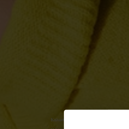
Καλωσόρισες στη
Lidl Food Academy!