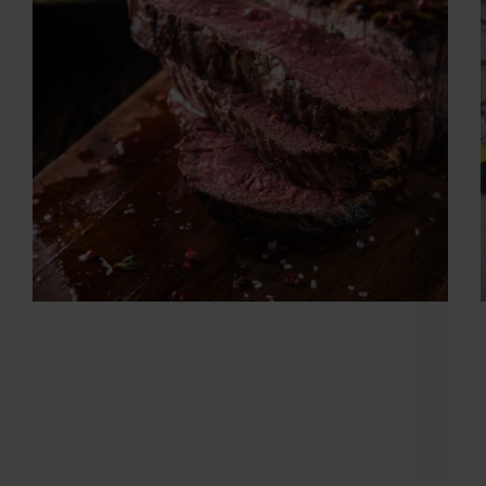
Αυτόν τον μήνα μαγειρεύουμε κόκκινα λιπαρά
κρέατα με νόστιμες σάλτσες που θα ζεστάνουν
σώμα και πνεύμα Ο Φεβρουάριος, ο τελευταίος
μήνας του χειμώνα, μας επιφυλάσσει συνήθως
χιόνια και τσουχτερό κρύο. Γι’ αυτό λοιπόν
περιοριζόμαστε στο ζεστό καταφύγιο του
σπιτιού…
lfa
26 Ιουνίου 2026