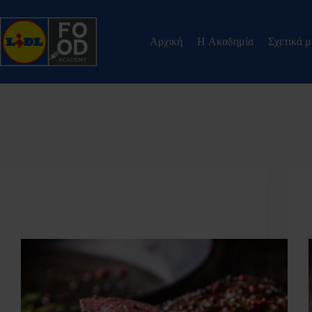
Αρχική
H Ακαδημία
Σχετικά 
Κατηγορία
blog
blog
Ωδή στο καλό κρέας