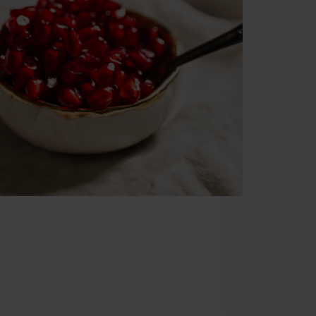
χή αλλάζει και μπαίνουμε ξανά σε ένα πιο
νό διατροφικό πρόγραμμα, καταναλώνοντας
λούτο των φθινοπωρινών φρούτων και
ικών. Αποχαιρετήσαμε το καλοκαίρι,
με όλες εκείνες τις όμορφες στιγμές που
ε αλλά μαζί και μερικά έξτρα κιλάκια,
ίας των ρυθμών…
lfa
14 Σεπτεμβρίου 2023