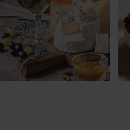
Βάζουμε στα ποτήρια μας δύο εξαιρετικούς
Η επο
γλυκόπιοτους, ιστορικούς οίνους, τη δική μας
υγιει
Κουμανταρία και το δημοφιλέστερο ελληνικό
τον π
κόκκινο γλυκό κρασί, τη Μαυροδάφνη Πατρών
λαχαν
Τα γλυκά κρασιά έχουν φινέτσα, φέρουν μία
κρατά
πολυτέλεια και λειτουργούν ως καλωσόρισμα,
ζήσαμ
ένδειξη θερμής φιλοξενίας ή προσφέρονται…
εξαιτ
lfa
2 Οκτωβρίου 2023