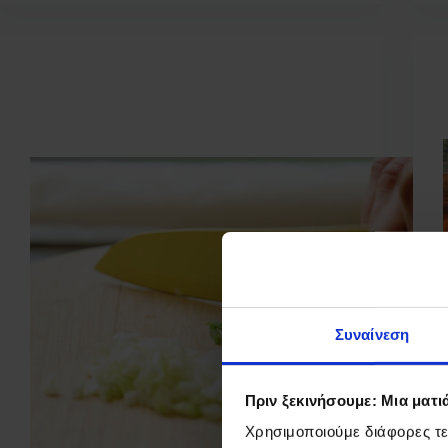
blog
Ο Σεπτέμβριος μάς οδηγεί ξανά στην Lidl Food
Academy
Συναίνεση
Πριν ξεκινήσουμε: Μια ματι
Χρησιμοποιούμε διάφορες τε