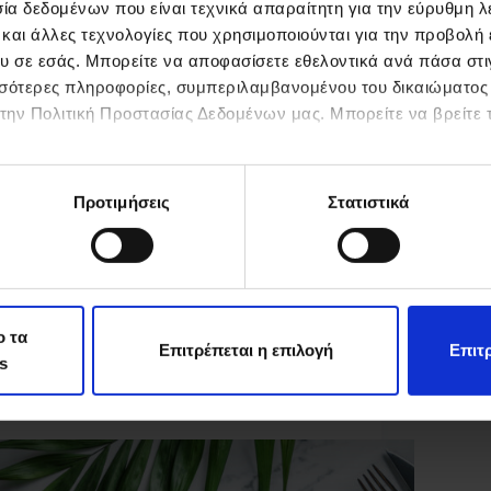
α δεδομένων που είναι τεχνικά απαραίτητη για την εύρυθμη λε
 και άλλες τεχνολογίες που χρησιμοποιούνται για την προβολή
υ σε εσάς. Μπορείτε να αποφασίσετε εθελοντικά ανά πάσα στιγ
ισσότερες πληροφορίες, συμπεριλαμβανομένου του δικαιώματο
Βάζουμε στο αυγουστιάτικο τραπέζι δροσερά,
νόστιμα και ελαφριά πιάτα για τους αγαπημένους
Υπέρο
στην Πολιτική Προστασίας Δεδομένων μας. Μπορείτε να βρείτε τ
μας Ο Αύγουστος είναι ο μήνας των διακοπών και
δοκιμ
της ανάπαυλας. Γι’ αυτό δεν θέλουμε με τίποτα να
σημαί
ξοδεύουμε χρόνο στην κουζίνα για πολύπλοκες
σημαί
μαγειρικές από την μία…
διάθε
Προτιμήσεις
Στατιστικά
lfa
11 Αυγούστου 2023
που θ
ανθρ
ο τα
Επιτρέπεται η επιλογή
Επιτρ
s
blog
Η φρεσκάδα του καλοκαιριού στο τραπέζι