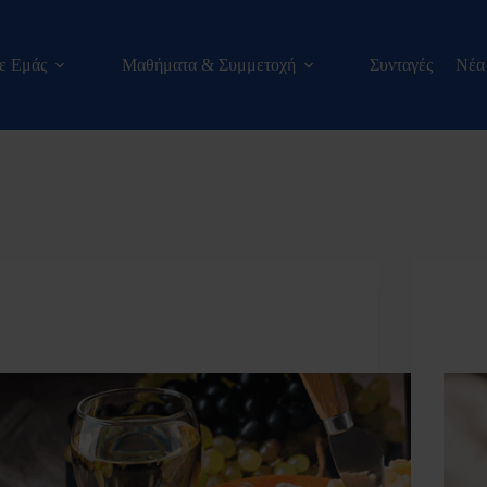
με Εμάς
Μαθήματα & Συμμετοχή
Συνταγές
Νέα
blog
Η γοητεία των γλυκών κρασιών
Το φθ