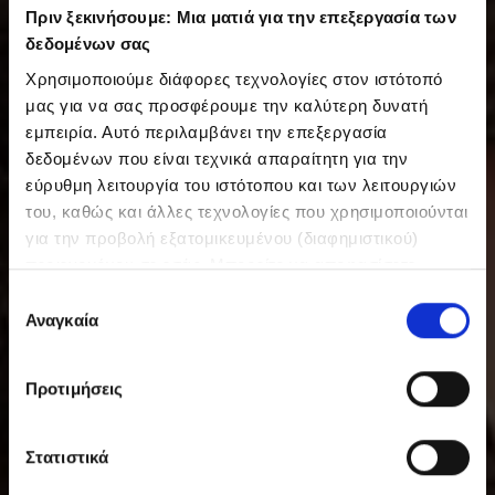
Πριν ξεκινήσουμε: Μια ματιά για την επεξεργασία των
δεδομένων σας
Χρησιμοποιούμε διάφορες τεχνολογίες στον ιστότοπό
μας για να σας προσφέρουμε την καλύτερη δυνατή
εμπειρία. Αυτό περιλαμβάνει την επεξεργασία
δεδομένων που είναι τεχνικά απαραίτητη για την
εύρυθμη λειτουργία του ιστότοπου και των λειτουργιών
του, καθώς και άλλες τεχνολογίες που χρησιμοποιούνται
για την προβολή εξατομικευμένου (διαφημιστικού)
περιεχομένου σε εσάς. Μπορείτε να αποφασίσετε
εθελοντικά ανά πάσα στιγμή για τις χρήσεις που θέλετε
Ε
να επιτρέψετε. Περισσότερες πληροφορίες,
Αναγκαία
π
συμπεριλαμβανομένου του δικαιώματος ανάκλησης ανά
ι
πάσα στιγμή, μπορείτε να βρείτε στην Πολιτική
λ
Προτιμήσεις
Προστασίας Δεδομένων μας. Μπορείτε να βρείτε τα
ο
στοιχεία εταιρείας μας εδώ.
γ
ή
Στατιστικά
σ