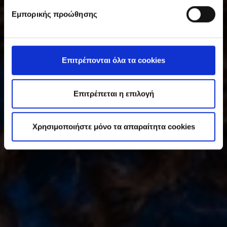
υ
Εμπορικής προώθησης
γ
κ
α
τ
Επιτρέπονται όλα τα cookies
ά
θ
ε
Επιτρέπεται η επιλογή
σ
η
Χρησιμοποιήστε μόνο τα απαραίτητα cookies
ς