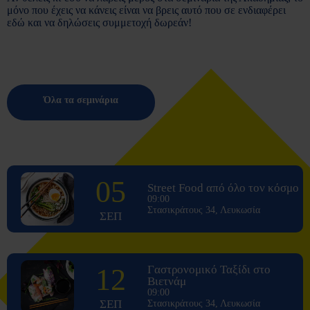
μόνο που έχεις να κάνεις είναι να βρεις αυτό που σε ενδιαφέρει
εδώ και να δηλώσεις συμμετοχή δωρεάν!
Όλα τα σεμινάρια
05
Street Food από όλο τον κόσμο
09:00
Στασικράτους 34, Λευκωσία
ΣΕΠ
12
Γαστρονομικό Ταξίδι στο
Βιετνάμ
09:00
ΣΕΠ
Στασικράτους 34, Λευκωσία