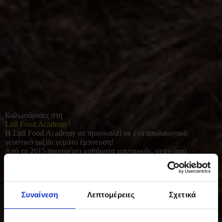
Καλωσόρισες στη
Lidl Food Academy!
Η Lidl Food Academy σε προσκαλεί σε ένα απολαυστικό
γευστικό ταξίδι γεμάτο έμπνευση!
Από το 2015 προσφέρει μαθήματα μαγειρικής, σεμινάρια
διατροφής και γευσιγνωσίας για όλους όσοι αγαπούν το καλό
φαγητό. Με φρέσκες πρώτες ύλες και έμφαση στο υγιεινό, σπιτικό
μαγείρεμα, συμβάλλει σε μια πιο ισορροπημένη και ποιοτική
καθημερινότητα.
Συναίνεση
Λεπτομέρειες
Σχετικά