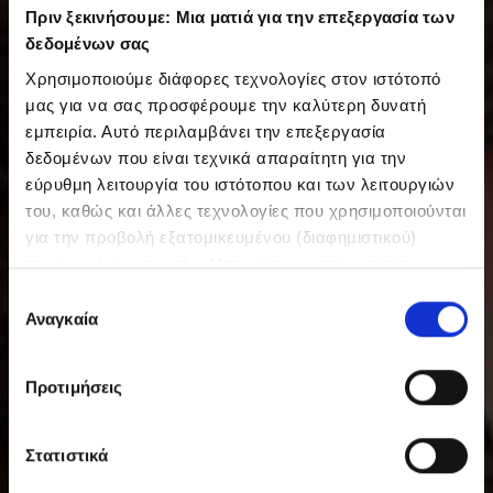
Πριν ξεκινήσουμε: Μια ματιά για την επεξεργασία των
δεδομένων σας
Χρησιμοποιούμε διάφορες τεχνολογίες στον ιστότοπό
μας για να σας προσφέρουμε την καλύτερη δυνατή
εμπειρία. Αυτό περιλαμβάνει την επεξεργασία
δεδομένων που είναι τεχνικά απαραίτητη για την
εύρυθμη λειτουργία του ιστότοπου και των λειτουργιών
του, καθώς και άλλες τεχνολογίες που χρησιμοποιούνται
για την προβολή εξατομικευμένου (διαφημιστικού)
περιεχομένου σε εσάς. Μπορείτε να αποφασίσετε
εθελοντικά ανά πάσα στιγμή για τις χρήσεις που θέλετε
Ε
να επιτρέψετε. Περισσότερες πληροφορίες,
Αναγκαία
π
συμπεριλαμβανομένου του δικαιώματος ανάκλησης ανά
ι
πάσα στιγμή, μπορείτε να βρείτε στην Πολιτική
λ
Προτιμήσεις
Προστασίας Δεδομένων μας. Μπορείτε να βρείτε τα
ο
στοιχεία εταιρείας μας εδώ.
γ
ή
Στατιστικά
σ