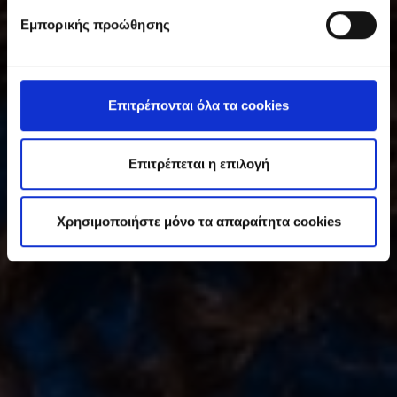
υ
Εμπορικής προώθησης
γ
κ
α
τ
Επιτρέπονται όλα τα cookies
ά
θ
ε
Επιτρέπεται η επιλογή
σ
η
Χρησιμοποιήστε μόνο τα απαραίτητα cookies
ς