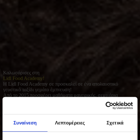
Καλωσόρισες στη
Lidl Food Academy!
Η Lidl Food Academy σε προσκαλεί σε ένα απολαυστικό
γευστικό ταξίδι γεμάτο έμπνευση!
Από το 2015 προσφέρει μαθήματα μαγειρικής, σεμινάρια
διατροφής και γευσιγνωσίας για όλους όσοι αγαπούν το καλό
φαγητό. Με φρέσκες πρώτες ύλες και έμφαση στο υγιεινό, σπιτικό
μαγείρεμα, συμβάλλει σε μια πιο ισορροπημένη και ποιοτική
καθημερινότητα.
Συναίνεση
Λεπτομέρειες
Σχετικά