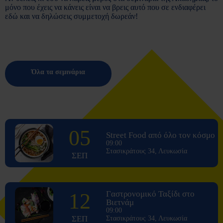
μόνο που έχεις να κάνεις είναι να βρεις αυτό που σε ενδιαφέρει
εδώ και να δηλώσεις συμμετοχή δωρεάν!
Όλα τα σεμινάρια
05
Street Food από όλο τον κόσμο
09:00
Στασικράτους 34, Λευκωσία
ΣΕΠ
12
Γαστρονομικό Ταξίδι στο
Βιετνάμ
09:00
ΣΕΠ
Στασικράτους 34, Λευκωσία